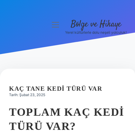
Bölge ve Hikaye
menüyü
aç
Yerel kültürlerle dolu neşeli yolculuk!
Anasayfa
Gizlilik Politikası
Yasal Uyarı
Hakkımızda
KAÇ TANE KEDI TÜRÜ VAR
Tarih: Şubat 23, 2025
TOPLAM KAÇ KEDI
TÜRÜ VAR?