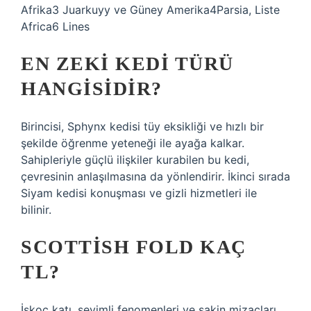
Afrika3 Juarkuyy ve Güney Amerika4Parsia, Liste
Africa6 Lines
EN ZEKI KEDI TÜRÜ
HANGISIDIR?
Birincisi, Sphynx kedisi tüy eksikliği ve hızlı bir
şekilde öğrenme yeteneği ile ayağa kalkar.
Sahipleriyle güçlü ilişkiler kurabilen bu kedi,
çevresinin anlaşılmasına da yönlendirir. İkinci sırada
Siyam kedisi konuşması ve gizli hizmetleri ile
bilinir.
SCOTTISH FOLD KAÇ
TL?
İskoç katı, sevimli fenomenleri ve sakin mizaçları