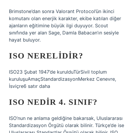
Brimstone’dan sonra Valorant Protocol’ün ikinci
komutanı olan enerjik karakter, ekibe katılan diğer
ajanların eğitimine büyük ilgi duyuyor. Scout
sınıfında yer alan Sage, Damla Babacan’ın sesiyle
hayat buluyor.
ISO NERELIDIR?
ISO23 Şubat 1947’de kurulduTürSivil toplum
kuruluşuAmaçStandardizasyonMerkez Cenevre,
İsviçre6 satır daha
ISO NEDIR 4. SINIF?
ISO’nun ne anlama geldiğine bakarsak, Uluslararası
Standardizasyon Örgütü olarak bilinir. Türkçe’de ise
Uluslararası Standartlar Örgütü olarak bilinir. ISO