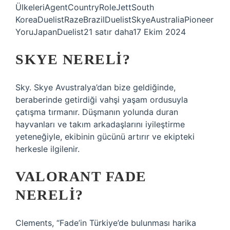
ÜlkeleriAgentCountryRoleJettSouth
KoreaDuelistRazeBrazilDuelistSkyeAustraliaPioneer
YoruJapanDuelist21 satır daha17 Ekim 2024
SKYE NERELI?
Sky. Skye Avustralya’dan bize geldiğinde,
beraberinde getirdiği vahşi yaşam ordusuyla
çatışma tırmanır. Düşmanın yolunda duran
hayvanları ve takım arkadaşlarını iyileştirme
yeteneğiyle, ekibinin gücünü artırır ve ekipteki
herkesle ilgilenir.
VALORANT FADE
NERELI?
Clements, “Fade’in Türkiye’de bulunması harika