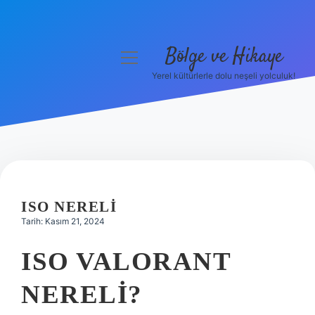
Bölge ve Hikaye
menüyü
aç
Yerel kültürlerle dolu neşeli yolculuk!
Anasayfa
Gizlilik Politikası
Yasal Uyarı
Hakkımızda
ISO NERELI
Tarih: Kasım 21, 2024
ISO VALORANT
NERELI?