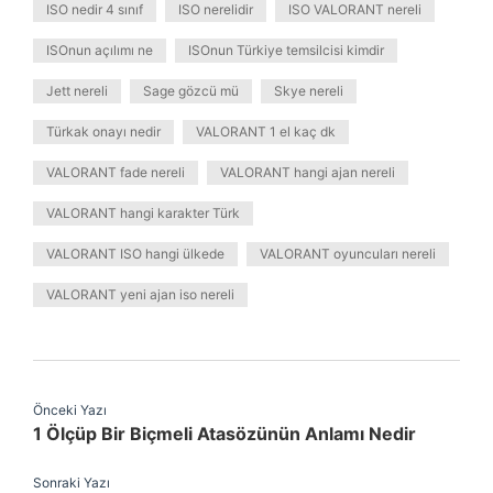
ISO nedir 4 sınıf
ISO nerelidir
ISO VALORANT nereli
ISOnun açılımı ne
ISOnun Türkiye temsilcisi kimdir
Jett nereli
Sage gözcü mü
Skye nereli
Türkak onayı nedir
VALORANT 1 el kaç dk
VALORANT fade nereli
VALORANT hangi ajan nereli
VALORANT hangi karakter Türk
VALORANT ISO hangi ülkede
VALORANT oyuncuları nereli
VALORANT yeni ajan iso nereli
Önceki Yazı
1 Ölçüp Bir Biçmeli Atasözünün Anlamı Nedir
Sonraki Yazı