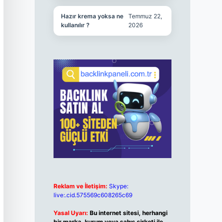
Hazır krema yoksa ne
Temmuz 22,
kullanılır ?
2026
Reklam ve İletişim:
Skype:
live:.cid.575569c608265c69
Yasal Uyarı:
Bu internet sitesi, herhangi
bir marka, kurum veya şahıs şirketi ile