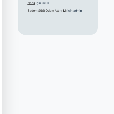
Nedir
için
Çelik
Badem Sütü Ödem Attırır Mı
için
admin