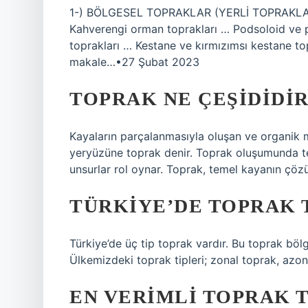
1-) BÖLGESEL TOPRAKLAR (YERLİ TOPRAKLAR) 
Kahverengi orman toprakları … Podsoloid ve p
toprakları … Kestane ve kırmızımsı kestane top
makale…•27 Şubat 2023
TOPRAK NE ÇEŞIDIDIR
Kayaların parçalanmasıyla oluşan ve organik m
yeryüzüne toprak denir. Toprak oluşumunda teme
unsurlar rol oynar. Toprak, temel kayanın çöz
TÜRKIYE’DE TOPRAK 
Türkiye’de üç tip toprak vardır. Bu toprak böl
Ülkemizdeki toprak tipleri; zonal toprak, azon
EN VERIMLI TOPRAK 