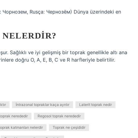
: Чорнозем, Rusça: Чернозём) Dünya üzerindeki en
 NELERDIR?
 Sağlıklı ve iyi gelişmiş bir toprak genellikle altı ana
re doğru O, A, E, B, C ve R harfleriyle belirtilir.
ktır
İntrazonal topraklar kaça ayrılır
Laterit toprak nedir
toprak nerededir
Regosol toprak nerededir
oprak katmanları nelerdir
Toprak ne çeşididir