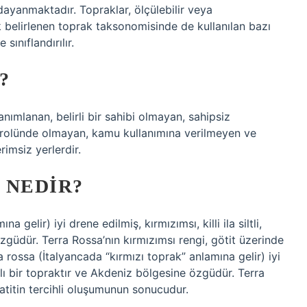
 dayanmaktadır. Topraklar, ölçülebilir veya
k belirlenen toprak taksonomisinde de kullanılan bazı
sınıflandırılır.
?
nımlanan, belirli bir sahibi olmayan, sahipsiz
trolünde olmayan, kamu kullanımına verilmeyen ve
rimsiz yerlerdir.
 NEDIR?
 gelir) iyi drene edilmiş, kırmızımsı, killi ila siltli,
özgüdür. Terra Rossa’nın kırmızımsı rengi, götit üzerinde
 rossa (İtalyancada “kırmızı toprak” anlamına gelir) iyi
 pH’lı bir topraktır ve Akdeniz bölgesine özgüdür. Terra
atitin tercihli oluşumunun sonucudur.