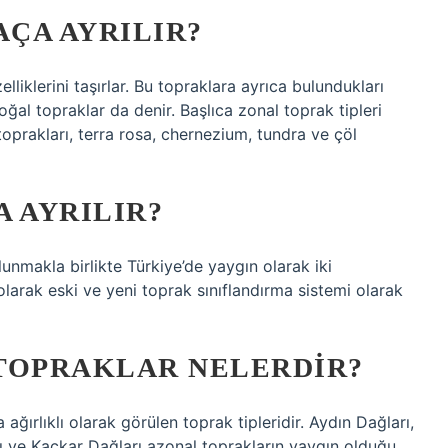
ÇA AYRILIR?
lliklerini taşırlar. Bu topraklara ayrıca bulundukları
 doğal topraklar da denir. Başlıca zonal toprak tipleri
toprakları, terra rosa, chernezium, tundra ve çöl
 AYRILIR?
unmakla birlikte Türkiye’de yaygın olarak iki
olarak eski ve yeni toprak sınıflandırma sistemi olarak
TOPRAKLAR NELERDIR?
 ağırlıklı olarak görülen toprak tipleridir. Aydın Dağları,
ı ve Kaçkar Dağları azonal toprakların yaygın olduğu