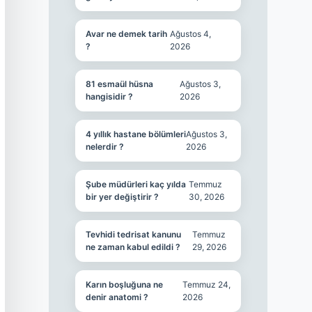
Avar ne demek tarih
Ağustos 4,
?
2026
81 esmaül hüsna
Ağustos 3,
hangisidir ?
2026
4 yıllık hastane bölümleri
Ağustos 3,
nelerdir ?
2026
Şube müdürleri kaç yılda
Temmuz
bir yer değiştirir ?
30, 2026
Tevhidi tedrisat kanunu
Temmuz
ne zaman kabul edildi ?
29, 2026
Karın boşluğuna ne
Temmuz 24,
denir anatomi ?
2026