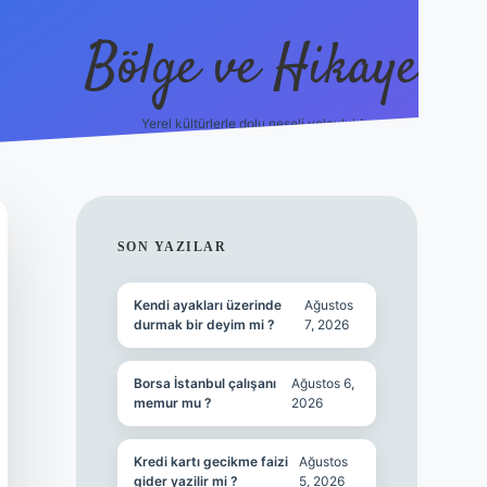
Bölge ve Hikaye
Yerel kültürlerle dolu neşeli yolculuk!
grand opera bet
ele
SIDEBAR
SON YAZILAR
Kendi ayakları üzerinde
Ağustos
durmak bir deyim mi ?
7, 2026
Borsa İstanbul çalışanı
Ağustos 6,
memur mu ?
2026
Kredi kartı gecikme faizi
Ağustos
gider yazilir mi ?
5, 2026