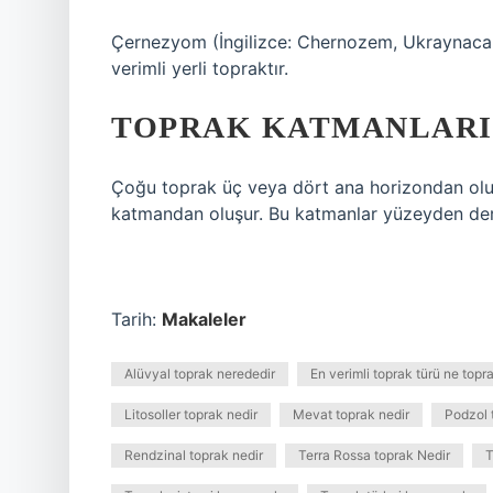
Çernezyom (İngilizce: Chernozem, Ukraynaca
verimli yerli topraktır.
TOPRAK KATMANLARI
Çoğu toprak üç veya dört ana horizondan oluşur.
katmandan oluşur. Bu katmanlar yüzeyden derinle
Tarih:
Makaleler
Alüvyal toprak nerededir
En verimli toprak türü ne topra
Litosoller toprak nedir
Mevat toprak nedir
Podzol 
Rendzinal toprak nedir
Terra Rossa toprak Nedir
T