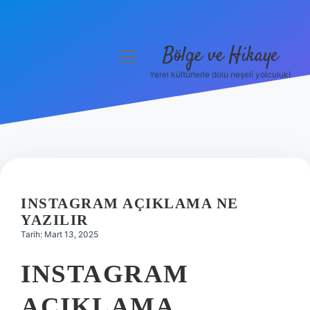
Bölge ve Hikaye
menüyü
aç
Yerel kültürlerle dolu neşeli yolculuk!
Anasayfa
Gizlilik Politikası
Yasal Uyarı
Hakkımızda
INSTAGRAM AÇIKLAMA NE
YAZILIR
Tarih: Mart 13, 2025
INSTAGRAM
AÇIKLAMA