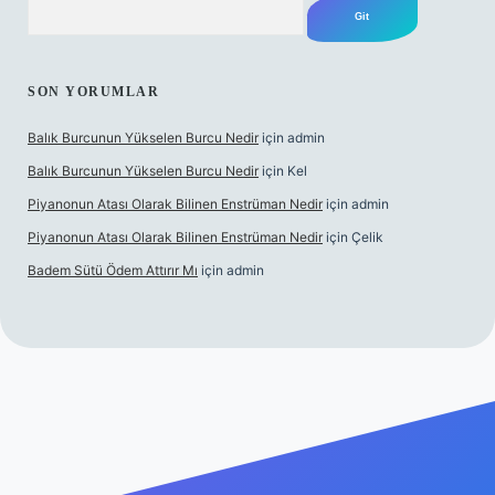
Arama
SON YORUMLAR
Balık Burcunun Yükselen Burcu Nedir
için
admin
Balık Burcunun Yükselen Burcu Nedir
için
Kel
Piyanonun Atası Olarak Bilinen Enstrüman Nedir
için
admin
Piyanonun Atası Olarak Bilinen Enstrüman Nedir
için
Çelik
Badem Sütü Ödem Attırır Mı
için
admin
xbett.net
tulipbetgiris.org