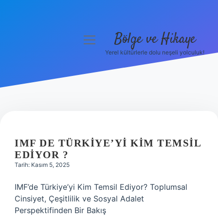
Bölge ve Hikaye
menüyü
aç
Yerel kültürlerle dolu neşeli yolculuk!
Anasayfa
Gizlilik Politikası
Yasal Uyarı
Hakkımızda
IMF DE TÜRKIYE’YI KIM TEMSIL
EDIYOR ?
Tarih: Kasım 5, 2025
IMF’de Türkiye’yi Kim Temsil Ediyor? Toplumsal
Cinsiyet, Çeşitlilik ve Sosyal Adalet
Perspektifinden Bir Bakış