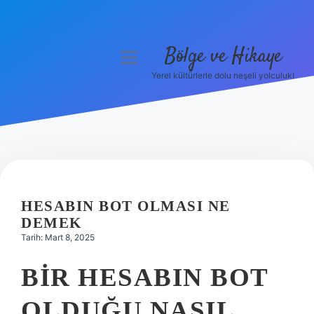
Bölge ve Hikaye
menüyü
aç
Yerel kültürlerle dolu neşeli yolculuk!
Anasayfa
Gizlilik Politikası
Yasal Uyarı
Hakkımızda
HESABIN BOT OLMASI NE
DEMEK
Tarih: Mart 8, 2025
BIR HESABIN BOT
OLDUĞU NASIL