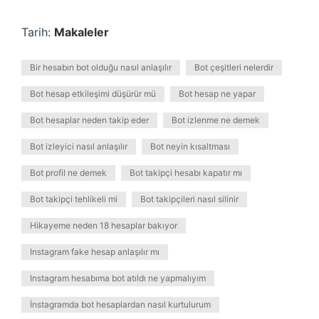
Tarih:
Makaleler
Bir hesabın bot olduğu nasıl anlaşılır
Bot çeşitleri nelerdir
Bot hesap etkileşimi düşürür mü
Bot hesap ne yapar
Bot hesaplar neden takip eder
Bot izlenme ne demek
Bot izleyici nasıl anlaşılır
Bot neyin kısaltması
Bot profil ne demek
Bot takipçi hesabı kapatır mı
Bot takipçi tehlikeli mi
Bot takipçileri nasıl silinir
Hikayeme neden 18 hesaplar bakıyor
Instagram fake hesap anlaşılır mı
Instagram hesabıma bot atıldı ne yapmalıyım
İnstagramda bot hesaplardan nasıl kurtulurum