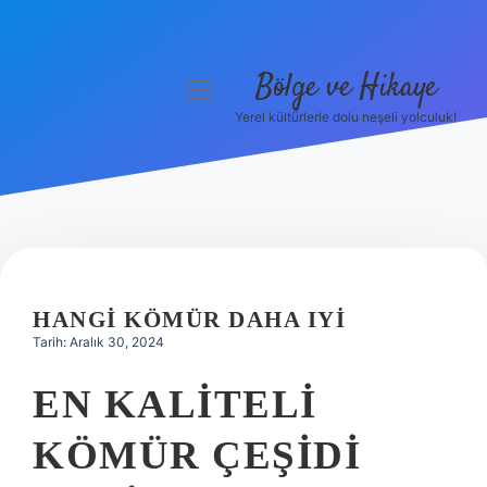
Bölge ve Hikaye
menüyü
aç
Yerel kültürlerle dolu neşeli yolculuk!
Anasayfa
Gizlilik Politikası
Yasal Uyarı
Hakkımızda
HANGI KÖMÜR DAHA IYI
Tarih: Aralık 30, 2024
EN KALITELI
KÖMÜR ÇEŞIDI