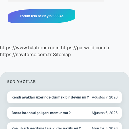
https://www.tulaforum.com
https://parweld.com.tr
https://naviforce.com.tr
Sitemap
SIDEBAR
SON YAZILAR
Kendi ayakları üzerinde durmak bir deyim mi ?
Ağustos 7, 2026
Borsa İstanbul çalışanı memur mu ?
Ağustos 6, 2026
Kredi kartı gecikme faizi gider yazilir mi ?
Ağustos 5, 2026