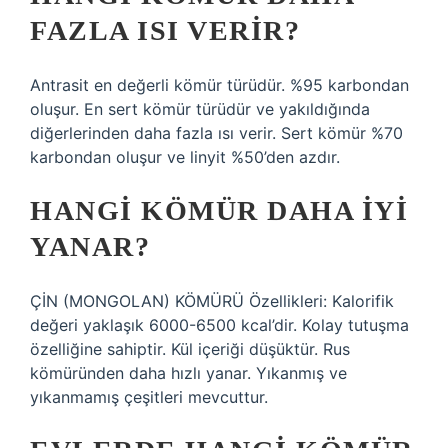
FAZLA ISI VERIR?
Antrasit en değerli kömür türüdür. %95 karbondan
oluşur. En sert kömür türüdür ve yakıldığında
diğerlerinden daha fazla ısı verir. Sert kömür %70
karbondan oluşur ve linyit %50’den azdır.
HANGI KÖMÜR DAHA IYI
YANAR?
ÇİN (MONGOLAN) KÖMÜRÜ Özellikleri: Kalorifik
değeri yaklaşık 6000-6500 kcal’dir. Kolay tutuşma
özelliğine sahiptir. Kül içeriği düşüktür. Rus
kömüründen daha hızlı yanar. Yıkanmış ve
yıkanmamış çeşitleri mevcuttur.