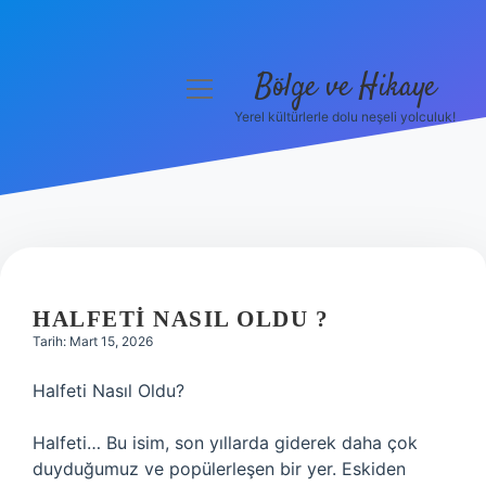
Bölge ve Hikaye
menüyü
aç
Yerel kültürlerle dolu neşeli yolculuk!
Anasayfa
Gizlilik Politikası
Yasal Uyarı
Hakkımızda
HALFETI NASIL OLDU ?
Tarih: Mart 15, 2026
Halfeti Nasıl Oldu?
Halfeti… Bu isim, son yıllarda giderek daha çok
duyduğumuz ve popülerleşen bir yer. Eskiden