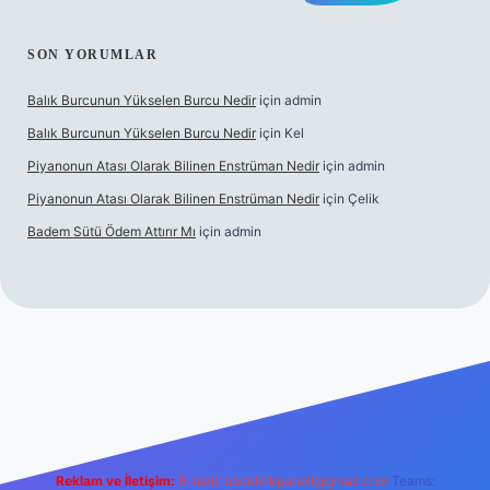
SON YORUMLAR
Balık Burcunun Yükselen Burcu Nedir
için
admin
Balık Burcunun Yükselen Burcu Nedir
için
Kel
Piyanonun Atası Olarak Bilinen Enstrüman Nedir
için
admin
Piyanonun Atası Olarak Bilinen Enstrüman Nedir
için
Çelik
Badem Sütü Ödem Attırır Mı
için
admin
 bet
elexbett.net
tulipbetgiris.org
Reklam ve İletişim:
E-mail:
backlinkpaneli@gmail.com
Teams: