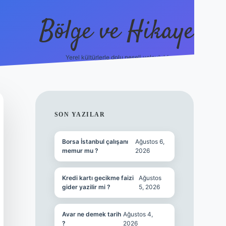
Bölge ve Hikaye
Yerel kültürlerle dolu neşeli yolculuk!
grand opera bet
el
SIDEBAR
SON YAZILAR
Borsa İstanbul çalışanı
Ağustos 6,
memur mu ?
2026
Kredi kartı gecikme faizi
Ağustos
gider yazilir mi ?
5, 2026
Avar ne demek tarih
Ağustos 4,
?
2026