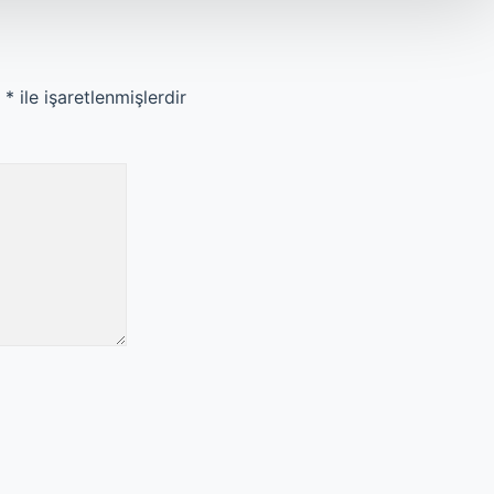
r
*
ile işaretlenmişlerdir