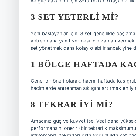
ve güç kazanımı için 8-10 tekrar •Dayanıklılık 
3 SET YETERLI MI?
Yeni başlayanlar için, 3 set genellikle başlama
antrenmana yanıt vermesi için zaman vermek isti
set yönetmek daha kolay olabilir ancak yine de 
1 BÖLGE HAFTADA KA
Genel bir öneri olarak, hacmi haftada kas gru
hacimlerde antrenman sıklığını artırmak en iyis
8 TEKRAR IYI MI?
Amacınız güç ve kuvvet ise, Veal daha yüksek b
performansını önerir (bir tekrarlık maksimumu
istiyorsanız, tekrarları orta yoğunlukta set b