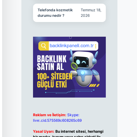
Telefonda kozmetik
Temmuz 18,
durumu nedir ?
2026
Reklam ve İletişim:
Skype:
live:.cid.575569c608265c69
Yasal Uyarı:
Bu internet sitesi, herhangi
bir marka, kurum veya şahıs şirketi ile