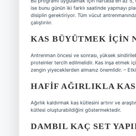
Bu programı uygulamak için haftada en az 5, t
ise bunu günün iki farklı saatinde yapmayı pl
disiplin gerektiriyor. Tüm vücut antrenmanınd
çalıştırılır.
KAS BÜYÜTMEK IÇIN 
Antrenman öncesi ve sonrası, yüksek sindirilebi
proteinler tercih edilmelidir. Kas inşa etmek iç
zengin yiyeceklerden almanız önemlidir. – Etki
HAFIF AĞIRLIKLA KAS
Ağırlık kaldırmak kas kütlesini artırır ve araş
kütlesi oluşturabildiğini göstermektedir.
DAMBIL KAÇ SET YAP