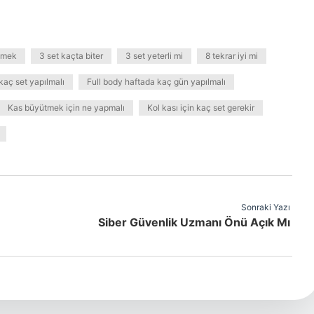
demek
3 set kaçta biter
3 set yeterli mi
8 tekrar iyi mi
kaç set yapılmalı
Full body haftada kaç gün yapılmalı
Kas büyütmek için ne yapmalı
Kol kası için kaç set gerekir
Sonraki Yazı
Siber Güvenlik Uzmanı Önü Açık Mı