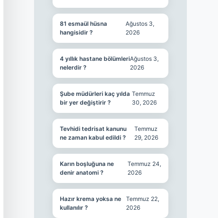
81 esmaül hüsna
Ağustos 3,
hangisidir ?
2026
4 yıllık hastane bölümleri
Ağustos 3,
nelerdir ?
2026
Şube müdürleri kaç yılda
Temmuz
bir yer değiştirir ?
30, 2026
Tevhidi tedrisat kanunu
Temmuz
ne zaman kabul edildi ?
29, 2026
Karın boşluğuna ne
Temmuz 24,
denir anatomi ?
2026
Hazır krema yoksa ne
Temmuz 22,
kullanılır ?
2026