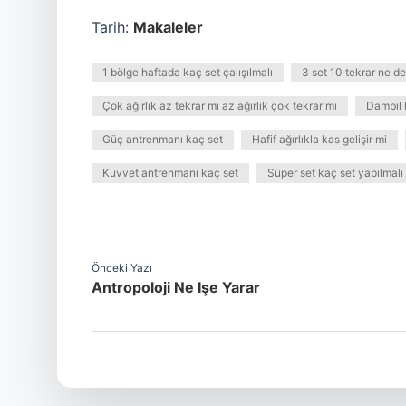
Tarih:
Makaleler
1 bölge haftada kaç set çalışılmalı
3 set 10 tekrar ne 
Çok ağırlık az tekrar mı az ağırlık çok tekrar mı
Dambıl 
Güç antrenmanı kaç set
Hafif ağırlıkla kas gelişir mi
Kuvvet antrenmanı kaç set
Süper set kaç set yapılmalı
Önceki Yazı
Antropoloji Ne Işe Yarar