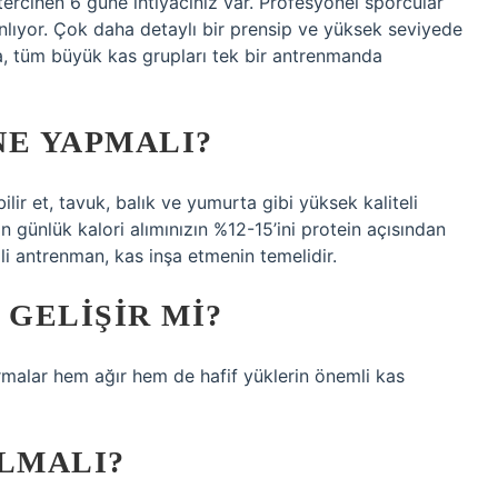
ercihen 6 güne ihtiyacınız var. Profesyonel sporcular
anlıyor. Çok daha detaylı bir prensip ve yüksek seviyede
a, tüm büyük kas grupları tek bir antrenmanda
NE YAPMALI?
lir et, tavuk, balık ve yumurta gibi yüksek kaliteli
in günlük kalori alımınızın %12-15’ini protein açısından
li antrenman, kas inşa etmenin temelidir.
 GELIŞIR MI?
tırmalar hem ağır hem de hafif yüklerin önemli kas
ILMALI?