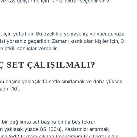
ve kas geliştirme için 10-12 tekrar seçebilirsiniz.
k için yeterlidir. Bu özellikle yeniyseniz ve vücudunuza
yorsanız geçerlidir. Zamanı kısıtlı olan kişiler için, 3
etkili sonuçlar verebilir.
Ç SET ÇALIŞILMALI?
bu başına yaklaşık 10 setle sınırlamak ve daha yüksek
idir (10).
ir dağılımta set başına bir ila beş tekrar
n yaklaşık yüzde 85-100’ü). Kaslarınızı artırmak
aşına 8-12 tekrara çıkarın (maksimum tek tekrarınızın