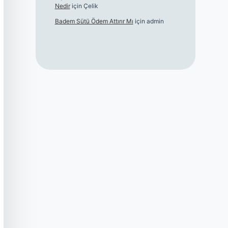
Nedir
için
Çelik
Badem Sütü Ödem Attırır Mı
için
admin