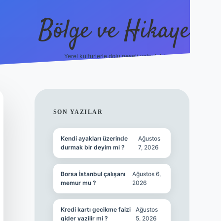
Bölge ve Hikaye
Yerel kültürlerle dolu neşeli yolculuk!
grand opera bet
ele
SIDEBAR
SON YAZILAR
Kendi ayakları üzerinde
Ağustos
durmak bir deyim mi ?
7, 2026
Borsa İstanbul çalışanı
Ağustos 6,
memur mu ?
2026
Kredi kartı gecikme faizi
Ağustos
gider yazilir mi ?
5, 2026