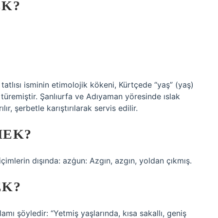
EK?
ık tatlısı isminin etimolojik kökeni, Kürtçede “yaş” (yaş)
en türemiştir. Şanlıurfa ve Adıyaman yöresinde ıslak
ır, şerbetle karıştırılarak servis edilir.
MEK?
imlerin dışında: azġun: Azgın, azgın, yoldan çıkmış.
EK?
mı şöyledir: “Yetmiş yaşlarında, kısa sakallı, geniş