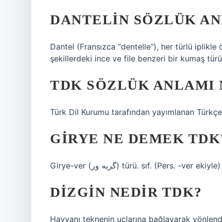
DANTELIN SÖZLÜK AN
Dantel (Fransızca “dentelle”), her türlü iplikle
şekillerdeki ince ve file benzeri bir kumaş türü
TDK SÖZLÜK ANLAMI 
Türk Dil Kurumu tarafından yayımlanan Türkçe 
GIRYE NE DEMEK TDK
Girye-ver (ﮔﺮﻳﻪ ﻭﺭ) türü. sıf. (Pers. -ver e
DIZGIN NEDIR TDK?
Hayvanı teknenin uçlarına bağlayarak yönlend