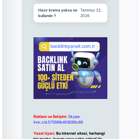
Hazır krema yoksa ne
Temmuz 22,
kullanılır ?
2026
Reklam ve İletişim:
Skype:
live:.cid.575569c608265c69
Yasal Uyarı:
Bu internet sitesi, herhangi
bir marka, kurum veya şahıs şirketi ile