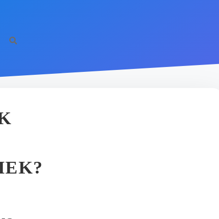
K
MEK?