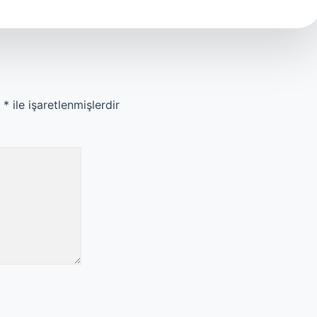
r
*
ile işaretlenmişlerdir