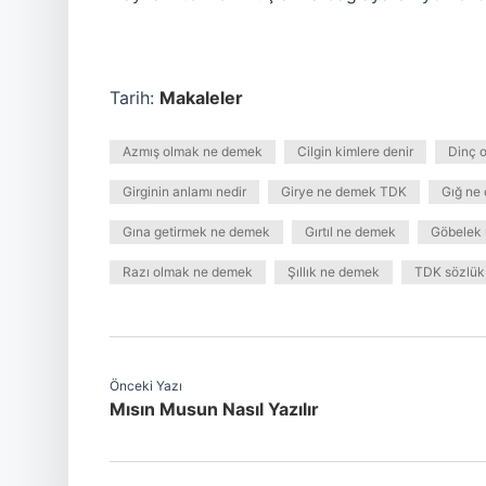
Tarih:
Makaleler
Azmış olmak ne demek
Cilgin kimlere denir
Dinç 
Girginin anlamı nedir
Girye ne demek TDK
Gığ ne
Gına getirmek ne demek
Gırtıl ne demek
Göbelek
Razı olmak ne demek
Şıllık ne demek
TDK sözlük 
Önceki Yazı
Mısın Musun Nasıl Yazılır