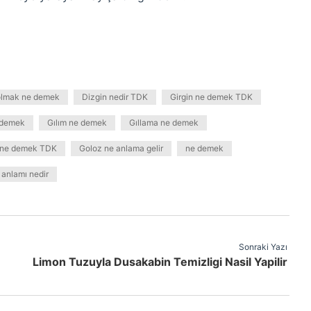
olmak ne demek
Dizgin nedir TDK
Girgin ne demek TDK
 demek
Gılım ne demek
Gıllama ne demek
 ne demek TDK
Goloz ne anlama gelir
ne demek
anlamı nedir
Sonraki Yazı
Limon Tuzuyla Dusakabin Temizligi Nasil Yapilir