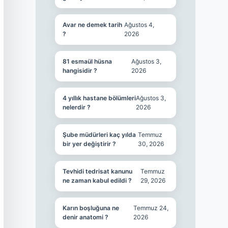
Avar ne demek tarih
Ağustos 4,
?
2026
81 esmaül hüsna
Ağustos 3,
hangisidir ?
2026
4 yıllık hastane bölümleri
Ağustos 3,
nelerdir ?
2026
Şube müdürleri kaç yılda
Temmuz
bir yer değiştirir ?
30, 2026
Tevhidi tedrisat kanunu
Temmuz
ne zaman kabul edildi ?
29, 2026
Karın boşluğuna ne
Temmuz 24,
denir anatomi ?
2026