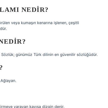
LAMI NEDIR?
 örülen veya kumaşın kenarına işlenen, çeşitli
dür.
NEDIR?
Sözlük; günümüz Türk dilinin en güvenilir sözlüğüdür.
?
kiyle) Ağlayan.
irmeye yarayan kayışa dizgin denir.