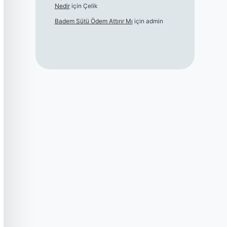
Nedir
için
Çelik
Badem Sütü Ödem Attırır Mı
için
admin