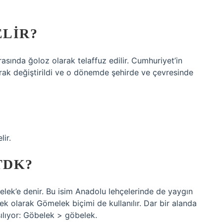
LIR?
asında ğoloz olarak telaffuz edilir. Cumhuriyet’in
arak değiştirildi ve o dönemde şehirde ve çevresinde
lir.
TDK?
belek’e denir. Bu isim Anadolu lehçelerinde de yaygın
ek olarak Gömelek biçimi de kullanılır. Dar bir alanda
şılıyor: Göbelek > göbelek.