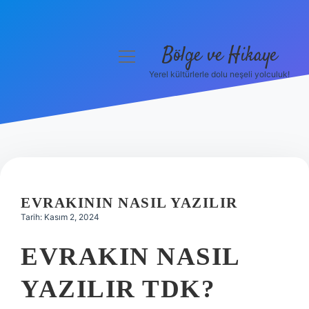
Bölge ve Hikaye
menüyü
aç
Yerel kültürlerle dolu neşeli yolculuk!
Anasayfa
Gizlilik Politikası
Yasal Uyarı
Hakkımızda
EVRAKININ NASIL YAZILIR
Tarih: Kasım 2, 2024
EVRAKIN NASIL
YAZILIR TDK?