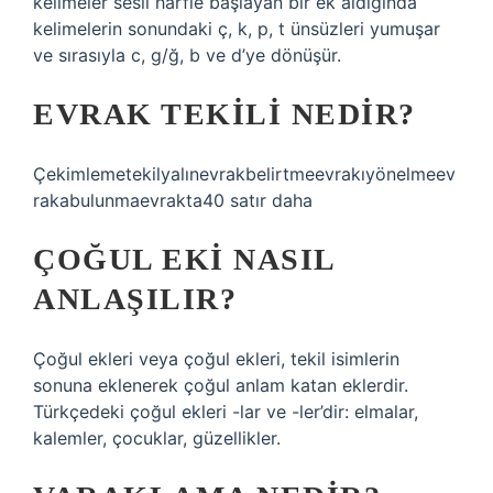
kelimeler sesli harfle başlayan bir ek aldığında
kelimelerin sonundaki ç, k, p, t ünsüzleri yumuşar
ve sırasıyla c, g/ğ, b ve d’ye dönüşür.
EVRAK TEKILI NEDIR?
Çekimlemetekilyalınevrakbelirtmeevrakıyönelmeev
rakabulunmaevrakta40 satır daha
ÇOĞUL EKI NASIL
ANLAŞILIR?
Çoğul ekleri veya çoğul ekleri, tekil isimlerin
sonuna eklenerek çoğul anlam katan eklerdir.
Türkçedeki çoğul ekleri -lar ve -ler’dir: elmalar,
kalemler, çocuklar, güzellikler.