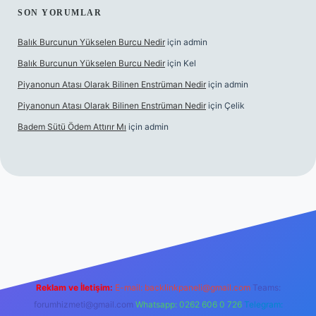
SON YORUMLAR
Balık Burcunun Yükselen Burcu Nedir
için
admin
Balık Burcunun Yükselen Burcu Nedir
için
Kel
Piyanonun Atası Olarak Bilinen Enstrüman Nedir
için
admin
Piyanonun Atası Olarak Bilinen Enstrüman Nedir
için
Çelik
Badem Sütü Ödem Attırır Mı
için
admin
et
elexbett.net
tulipbetgiris.org
Reklam ve İletişim:
E-mail:
backlinkpaneli@gmail.com
Teams:
forumhizmeti@gmail.com
Whatsapp: 0262 606 0 726
Telegram: