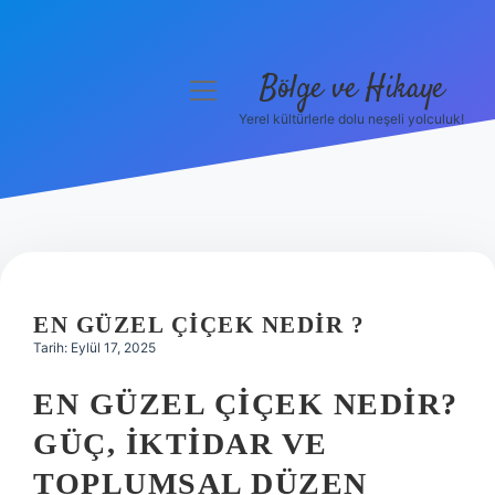
Bölge ve Hikaye
menüyü
aç
Yerel kültürlerle dolu neşeli yolculuk!
Anasayfa
Gizlilik Politikası
Yasal Uyarı
Hakkımızda
EN GÜZEL ÇIÇEK NEDIR ?
Tarih: Eylül 17, 2025
EN GÜZEL ÇIÇEK NEDIR?
GÜÇ, İKTIDAR VE
TOPLUMSAL DÜZEN