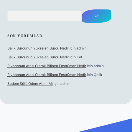
Arama
SON YORUMLAR
Balık Burcunun Yükselen Burcu Nedir
için
admin
Balık Burcunun Yükselen Burcu Nedir
için
Kel
Piyanonun Atası Olarak Bilinen Enstrüman Nedir
için
admin
Piyanonun Atası Olarak Bilinen Enstrüman Nedir
için
Çelik
Badem Sütü Ödem Attırır Mı
için
admin
t
elexbett.net
tulipbetgiris.org