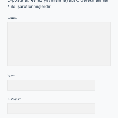
E-posta adresiniz yayınlanmayacak.
Gerekli alanlar
*
ile işaretlenmişlerdir
Yorum
İsim*
E-Posta*