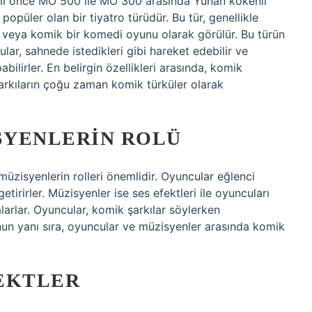
 yıl önce MÖ 500 ile MÖ 300 arasında Yunan kökenli
püler olan bir tiyatro türüdür. Bu tür, genellikle
i veya komik bir komedi oyunu olarak görülür. Bu türün
lar, sahnede istedikleri gibi hareket edebilir ve
abilirler. En belirgin özellikleri arasında, komik
şarkıların çoğu zaman komik türküler olarak
SYENLERIN ROLÜ
zisyenlerin rolleri önemlidir. Oyuncular eğlenci
tirirler. Müzisyenler ise ses efektleri ile oyuncuları
larlar. Oyuncular, komik şarkılar söylerken
nun yanı sıra, oyuncular ve müzisyenler arasında komik
EKTLER