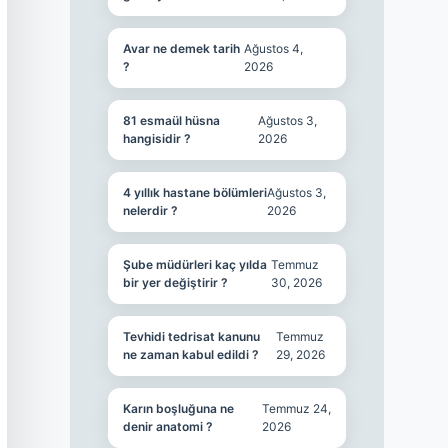
Avar ne demek tarih
Ağustos 4,
?
2026
81 esmaül hüsna
Ağustos 3,
hangisidir ?
2026
4 yıllık hastane bölümleri
Ağustos 3,
nelerdir ?
2026
Şube müdürleri kaç yılda
Temmuz
bir yer değiştirir ?
30, 2026
Tevhidi tedrisat kanunu
Temmuz
ne zaman kabul edildi ?
29, 2026
Karın boşluğuna ne
Temmuz 24,
denir anatomi ?
2026