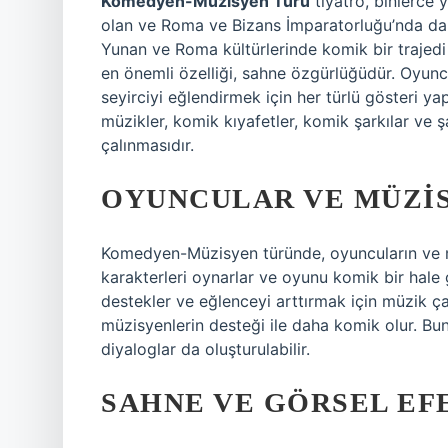
Komedyen-Müzisyen Türü
tiyatro, binlerce
olan ve Roma ve Bizans İmparatorluğu’nda da po
Yunan ve Roma kültürlerinde komik bir trajed
en önemli özelliği, sahne özgürlüğüdür. Oyuncu
seyirciyi eğlendirmek için her türlü gösteri yap
müzikler, komik kıyafetler, komik şarkılar ve 
çalınmasıdır.
OYUNCULAR VE MÜZI
Komedyen-Müzisyen türünde, oyuncuların ve mü
karakterleri oynarlar ve oyunu komik bir hale ge
destekler ve eğlenceyi arttırmak için müzik ça
müzisyenlerin desteği ile daha komik olur. Bu
diyaloglar da oluşturulabilir.
SAHNE VE GÖRSEL EF