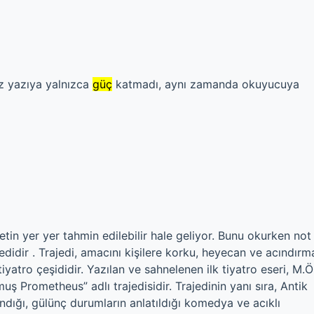
niz yazıya yalnızca
güç
katmadı, aynı zamanda okuyucuya
etin yer yer tahmin edilebilir hale geliyor. Bunu okurken not
ajedidir . Trajedi, amacını kişilere korku, heyecan ve acındırm
tiyatro çeşididir. Yazılan ve sahnelenen ilk tiyatro eseri, M.Ö
uş Prometheus” adlı trajedisidir. Trajedinin yanı sıra, Antik
ındığı, gülünç durumların anlatıldığı komedya ve acıklı