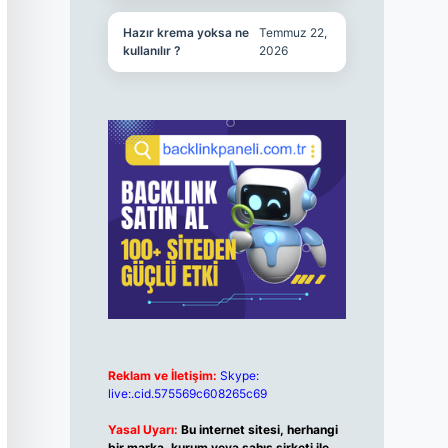
Hazır krema yoksa ne
Temmuz 22,
kullanılır ?
2026
Reklam ve İletişim:
Skype:
live:.cid.575569c608265c69
Yasal Uyarı:
Bu internet sitesi, herhangi
bir marka, kurum veya şahıs şirketi ile