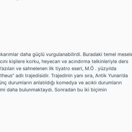
 çıkarımlar daha güçlü vurgulanabilirdi. Buradaki temel mesel
macını kişilere korku, heyecan ve acındırma telkinleriyle ders
Yazılan ve sahnelenen ilk tiyatro eseri, M.Ö . yüzyılda
us” adlı trajedisidir. Trajedinin yanı sıra, Antik Yunan’da
lünç durumların anlatıldığı komedya ve acıklı durumların
çimi daha bulunmaktaydı. Sonradan bu iki biçimin