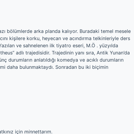
 bazı bölümlerde arka planda kalıyor. Buradaki temel mesele
macını kişilere korku, heyecan ve acındırma telkinleriyle ders
Yazılan ve sahnelenen ilk tiyatro eseri, M.Ö . yüzyılda
us” adlı trajedisidir. Trajedinin yanı sıra, Antik Yunan’da
lünç durumların anlatıldığı komedya ve acıklı durumların
çimi daha bulunmaktaydı. Sonradan bu iki biçimin
atkınız için
minnettarım
.