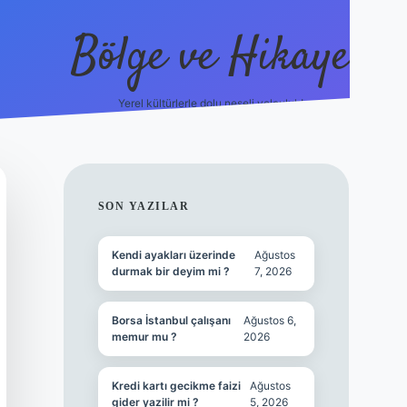
Bölge ve Hikaye
Yerel kültürlerle dolu neşeli yolculuk!
grand opera bet
el
SIDEBAR
SON YAZILAR
Kendi ayakları üzerinde
Ağustos
durmak bir deyim mi ?
7, 2026
Borsa İstanbul çalışanı
Ağustos 6,
memur mu ?
2026
Kredi kartı gecikme faizi
Ağustos
gider yazilir mi ?
5, 2026