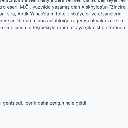
 ve acındırma telkinleriyle ders vermek olarak belirleyen, en
atro eseri, M.Ö . yüzyılda yaşamış olan Aiskhylos’un “Zincire
anı sıra, Antik Yunan’da mitolojik hikâyeler ve efsanelerin
a ve acıklı durumların anlatıldığı tragedya olmak üzere iki
 iki biçimin birleşmesiyle dram ortaya çıkmıştır. etrafında
ı
genişledi, içerik daha
zengin
hale geldi.