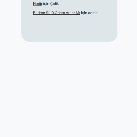
Nedir
için
Çelik
Badem Sütü Ödem Attırır Mı
için
admin