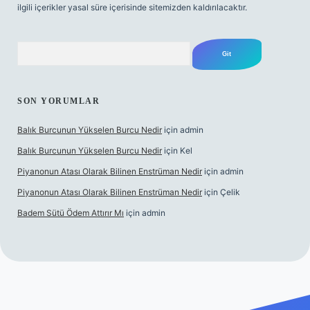
ilgili içerikler yasal süre içerisinde sitemizden kaldırılacaktır.
Arama
SON YORUMLAR
Balık Burcunun Yükselen Burcu Nedir
için
admin
Balık Burcunun Yükselen Burcu Nedir
için
Kel
Piyanonun Atası Olarak Bilinen Enstrüman Nedir
için
admin
Piyanonun Atası Olarak Bilinen Enstrüman Nedir
için
Çelik
Badem Sütü Ödem Attırır Mı
için
admin
elexbett.net
tulipbetgiris.org