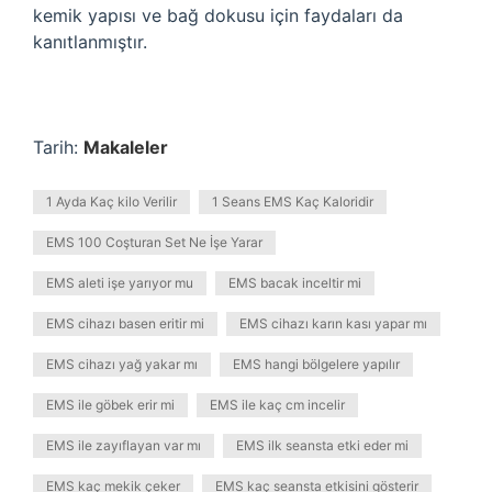
kemik yapısı ve bağ dokusu için faydaları da
kanıtlanmıştır.
Tarih:
Makaleler
1 Ayda Kaç kilo Verilir
1 Seans EMS Kaç Kaloridir
EMS 100 Coşturan Set Ne İşe Yarar
EMS aleti işe yarıyor mu
EMS bacak inceltir mi
EMS cihazı basen eritir mi
EMS cihazı karın kası yapar mı
EMS cihazı yağ yakar mı
EMS hangi bölgelere yapılır
EMS ile göbek erir mi
EMS ile kaç cm incelir
EMS ile zayıflayan var mı
EMS ilk seansta etki eder mi
EMS kaç mekik çeker
EMS kaç seansta etkisini gösterir