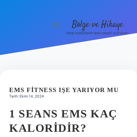
Bölge ve Hikaye
menüyü
aç
Yerel kültürlerle dolu neşeli yolculuk!
Anasayfa
Gizlilik Politikası
Yasal Uyarı
Hakkımızda
EMS FITNESS IŞE YARIYOR MU
Tarih: Ekim 14, 2024
1 SEANS EMS KAÇ
KALORIDIR?