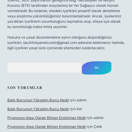
Sitemiz, 5651 Sayılı Kanun gereğince Bilgi Teknolojileri ve İletişim
Kurumu (BTK) tarafından onaylanmış bir Yer Sağlayıcı olarak hizmet
vermektedir. Bu nedenle, sitedeki içerikleri proaktif olarak denetleme
veya araştırma yükümlülüğümüz bulunmamaktadır. Ancak, üyelerimiz
yazdıkları içeriklerin sorumluluğunu taşımakta olup, siteye üye olarak
bu sorumluluğu kabul etmiş sayılırlar.
Hukuka ve yasal düzenlemelere aykırı olduğunu düşündüğünüz
içerikleri,
backlinkpanelicomtr@gmail.com
adresine bildirmeniz halinde,
ilgili içerikler yasal süre içerisinde sitemizden kaldırılacaktır.
Arama
SON YORUMLAR
Balık Burcunun Yükselen Burcu Nedir
için
admin
Balık Burcunun Yükselen Burcu Nedir
için
Kel
Piyanonun Atası Olarak Bilinen Enstrüman Nedir
için
admin
Piyanonun Atası Olarak Bilinen Enstrüman Nedir
için
Çelik