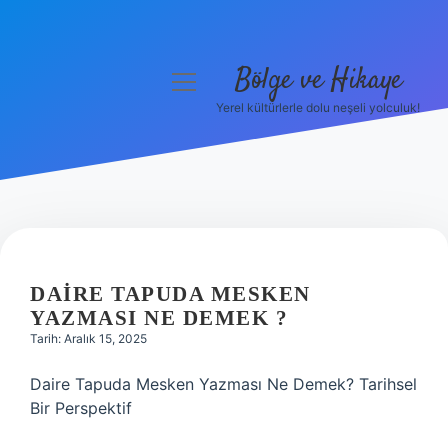
Bölge ve Hikaye
menüyü
aç
Yerel kültürlerle dolu neşeli yolculuk!
Anasayfa
Gizlilik Politikası
Yasal Uyarı
Hakkımızda
DAIRE TAPUDA MESKEN
YAZMASI NE DEMEK ?
Tarih: Aralık 15, 2025
Daire Tapuda Mesken Yazması Ne Demek? Tarihsel
Bir Perspektif