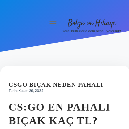
Bölge ve Hikaye
menüyü
aç
Yerel kültürlerle dolu neşeli yolculuk!
Anasayfa
Gizlilik Politikası
Yasal Uyarı
Hakkımızda
CSGO BIÇAK NEDEN PAHALI
Tarih: Kasım 29, 2024
CS:GO EN PAHALI
BIÇAK KAÇ TL?