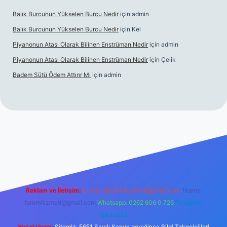
Balık Burcunun Yükselen Burcu Nedir
için
admin
Balık Burcunun Yükselen Burcu Nedir
için
Kel
Piyanonun Atası Olarak Bilinen Enstrüman Nedir
için
admin
Piyanonun Atası Olarak Bilinen Enstrüman Nedir
için
Çelik
Badem Sütü Ödem Attırır Mı
için
admin
et
elexbett.net
tulipbetgiris.org
Reklam ve İletişim:
E-mail:
backlinkpaneli@gmail.com
Teams:
forumhizmeti@gmail.com
Whatsapp: 0262 606 0 726
Telegram:
@karabul
Yasal Uyarı:
Sitemiz, 5651 Sayılı Kanun gereğince Bilgi Teknolojileri