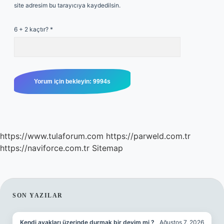
site adresim bu tarayıcıya kaydedilsin.
6 + 2 kaçtır?
*
https://www.tulaforum.com
https://parweld.com.tr
https://naviforce.com.tr
Sitemap
SIDEBAR
SON YAZILAR
Kendi ayakları üzerinde durmak bir deyim mi ?
Ağustos 7, 2026