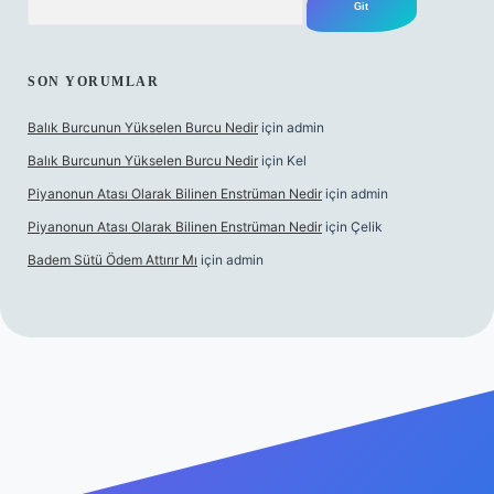
SON YORUMLAR
Balık Burcunun Yükselen Burcu Nedir
için
admin
Balık Burcunun Yükselen Burcu Nedir
için
Kel
Piyanonun Atası Olarak Bilinen Enstrüman Nedir
için
admin
Piyanonun Atası Olarak Bilinen Enstrüman Nedir
için
Çelik
Badem Sütü Ödem Attırır Mı
için
admin
lexbett.net
tulipbetgiris.org