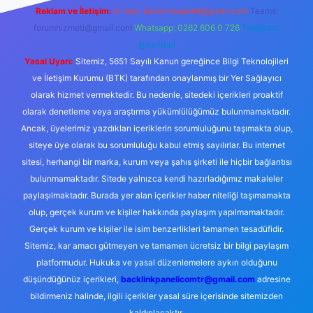
Reklam ve İletişim:
E-mail:
backlinkpaneli@gmail.com
Teams:
forumhizmeti@gmail.com
Whatsapp: 0262 606 0 726
Telegram:
@karabul
Yasal Uyarı:
Sitemiz, 5651 Sayılı Kanun gereğince Bilgi Teknolojileri
ve İletişim Kurumu (BTK) tarafından onaylanmış bir Yer Sağlayıcı
olarak hizmet vermektedir. Bu nedenle, sitedeki içerikleri proaktif
olarak denetleme veya araştırma yükümlülüğümüz bulunmamaktadır.
Ancak, üyelerimiz yazdıkları içeriklerin sorumluluğunu taşımakta olup,
siteye üye olarak bu sorumluluğu kabul etmiş sayılırlar. Bu internet
sitesi, herhangi bir marka, kurum veya şahıs şirketi ile hiçbir bağlantısı
bulunmamaktadır. Sitede yalnızca kendi hazırladığımız makaleler
paylaşılmaktadır. Burada yer alan içerikler haber niteliği taşımamakta
olup, gerçek kurum ve kişiler hakkında paylaşım yapılmamaktadır.
Gerçek kurum ve kişiler ile isim benzerlikleri tamamen tesadüfidir.
Sitemiz, kar amacı gütmeyen ve tamamen ücretsiz bir bilgi paylaşım
platformudur. Hukuka ve yasal düzenlemelere aykırı olduğunu
düşündüğünüz içerikleri,
backlinkpanelicomtr@gmail.com
adresine
bildirmeniz halinde, ilgili içerikler yasal süre içerisinde sitemizden
kaldırılacaktır.