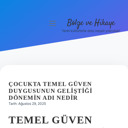
Bölge ve Hikaye
menüyü
aç
Yerel kültürlerle dolu neşeli yolculuk!
Anasayfa
Gizlilik Politikası
Yasal Uyarı
Hakkımızda
ÇOCUKTA TEMEL GÜVEN
DUYGUSUNUN GELIŞTIĞI
DÖNEMIN ADI NEDIR
Tarih: Ağustos 29, 2025
TEMEL GÜVEN