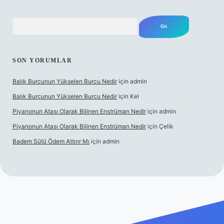
Arama
SON YORUMLAR
Balık Burcunun Yükselen Burcu Nedir
için
admin
Balık Burcunun Yükselen Burcu Nedir
için
Kel
Piyanonun Atası Olarak Bilinen Enstrüman Nedir
için
admin
Piyanonun Atası Olarak Bilinen Enstrüman Nedir
için
Çelik
Badem Sütü Ödem Attırır Mı
için
admin
lexbett.net
tulipbetgiris.org