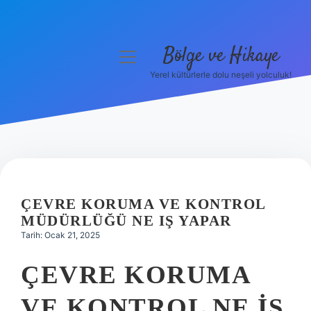
Bölge ve Hikaye
menüyü
aç
Yerel kültürlerle dolu neşeli yolculuk!
Anasayfa
Gizlilik Politikası
Yasal Uyarı
Hakkımızda
ÇEVRE KORUMA VE KONTROL
MÜDÜRLÜĞÜ NE IŞ YAPAR
Tarih: Ocak 21, 2025
ÇEVRE KORUMA
VE KONTROL NE IŞ