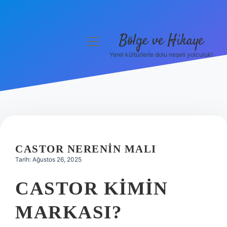
Bölge ve Hikaye
menüyü
aç
Yerel kültürlerle dolu neşeli yolculuk!
Anasayfa
Gizlilik Politikası
Yasal Uyarı
Hakkımızda
CASTOR NERENIN MALI
Tarih: Ağustos 26, 2025
CASTOR KIMIN
MARKASI?