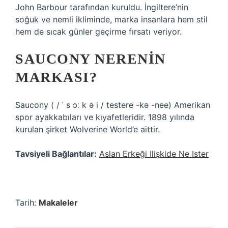
John Barbour tarafından kuruldu. İngiltere’nin
soğuk ve nemli ikliminde, marka insanlara hem stil
hem de sıcak günler geçirme fırsatı veriyor.
SAUCONY NERENIN
MARKASI?
Saucony ( / ˈ s ɔː k ə i / testere -kə -nee) Amerikan
spor ayakkabıları ve kıyafetleridir. 1898 yılında
kurulan şirket Wolverine World’e aittir.
Tavsiyeli Bağlantılar:
Aslan Erkeği Ilişkide Ne Ister
Tarih:
Makaleler