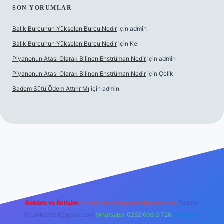
SON YORUMLAR
Balık Burcunun Yükselen Burcu Nedir
için
admin
Balık Burcunun Yükselen Burcu Nedir
için
Kel
Piyanonun Atası Olarak Bilinen Enstrüman Nedir
için
admin
Piyanonun Atası Olarak Bilinen Enstrüman Nedir
için
Çelik
Badem Sütü Ödem Attırır Mı
için
admin
et
elexbett.net
tulipbetgiris.org
Reklam ve İletişim:
E-mail:
backlinkpaneli@gmail.com
Teams:
forumhizmeti@gmail.com
Whatsapp: 0262 606 0 726
Telegram: