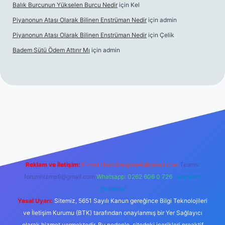
Balık Burcunun Yükselen Burcu Nedir
için
Kel
Piyanonun Atası Olarak Bilinen Enstrüman Nedir
için
admin
Piyanonun Atası Olarak Bilinen Enstrüman Nedir
için
Çelik
Badem Sütü Ödem Attırır Mı
için
admin
exbett.net
tulipbetgiris.org
Reklam ve İletişim:
E-mail:
backlinkpaneli@gmail.com
Teams:
forumhizmeti@gmail.com
Whatsapp: 0262 606 0 726
Telegram:
@karabul
Yasal Uyarı:
Sitemiz, 5651 Sayılı Kanun gereğince Bilgi Teknolojileri
ve İletişim Kurumu (BTK) tarafından onaylanmış bir Yer Sağlayıcı
olarak hizmet vermektedir. Bu nedenle, sitedeki içerikleri proaktif