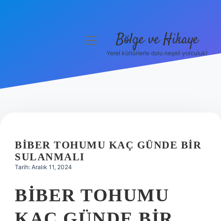
Bölge ve Hikaye
menüyü
aç
Yerel kültürlerle dolu neşeli yolculuk!
Anasayfa
Gizlilik Politikası
Yasal Uyarı
Hakkımızda
BIBER TOHUMU KAÇ GÜNDE BIR
SULANMALI
Tarih: Aralık 11, 2024
BIBER TOHUMU
KAÇ GÜNDE BIR