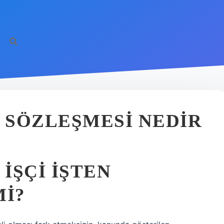
I SÖZLEŞMESI NEDIR
 IŞÇI IŞTEN
MI?