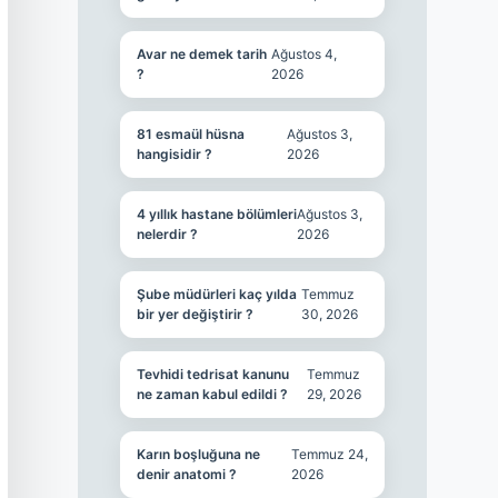
Avar ne demek tarih
Ağustos 4,
?
2026
81 esmaül hüsna
Ağustos 3,
hangisidir ?
2026
4 yıllık hastane bölümleri
Ağustos 3,
nelerdir ?
2026
Şube müdürleri kaç yılda
Temmuz
bir yer değiştirir ?
30, 2026
Tevhidi tedrisat kanunu
Temmuz
ne zaman kabul edildi ?
29, 2026
Karın boşluğuna ne
Temmuz 24,
denir anatomi ?
2026