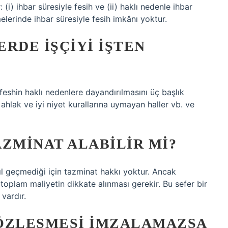
: (i) ihbar süresiyle fesih ve (ii) haklı nedenle ihbar
şmelerinde ihbar süresiyle fesih imkânı yoktur.
RDE IŞÇIYI IŞTEN
eshin haklı nedenlere dayandırılmasını üç başlık
 ahlak ve iyi niyet kurallarına uymayan haller vb. ve
ZMINAT ALABILIR MI?
ıl geçmediği için tazminat hakkı yoktur. Ancak
toplam maliyetin dikkate alınması gerekir. Bu sefer bir
vardır.
 SÖZLEŞMESI IMZALAMAZSA