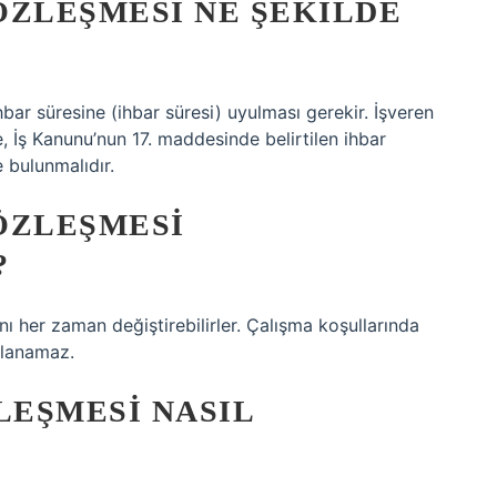
SÖZLEŞMESI NE ŞEKILDE
ihbar süresine (ihbar süresi) uyulması gerekir. İşveren
, İş Kanunu’nun 17. maddesinde belirtilen ihbar
 bulunmalıdır.
SÖZLEŞMESI
?
rını her zaman değiştirebilirler. Çalışma koşullarında
ulanamaz.
LEŞMESI NASIL