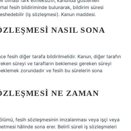
reli olması fark etmeksizin, kanunda gösterilen
rhal fesih bildiriminde bulunarak, bildirim süresi
feshedebilir (iş sözleşmesi). Kanun maddesi.
SÖZLEŞMESI NASIL SONA
e fesih diğer tarafa bildirilmelidir. Kanun, diğer tarafın
reken süreyi ve tarafların beklemesi gereken süreyi
ri beklemek zorundadır ve fesih bu sürelerin sona
SÖZLEŞMESI NE ZAMAN
in ölümü, fesih sözleşmesinin imzalanması veya işçi veya
etmesi hâlinde sona erer. Belirli süreli iş sözleşmeleri