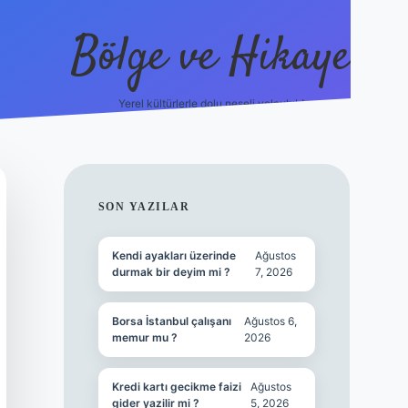
Bölge ve Hikaye
Yerel kültürlerle dolu neşeli yolculuk!
grand opera bet
el
SIDEBAR
SON YAZILAR
Kendi ayakları üzerinde
Ağustos
durmak bir deyim mi ?
7, 2026
Borsa İstanbul çalışanı
Ağustos 6,
memur mu ?
2026
Kredi kartı gecikme faizi
Ağustos
gider yazilir mi ?
5, 2026