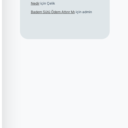
Nedir
için
Çelik
Badem Sütü Ödem Attırır Mı
için
admin