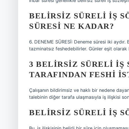
İhbar süresi genellikle belirsiz süreli iş sözleşm
BELIRSIZ SÜRELI IŞ 
SÜRESI NE KADAR?
6. DENEME SÜRESİ: Deneme süresi iki aydır. Bu 
tazminatsız feshedebilirler. Günler eşit olarak
3 BELIRSIZ SÜRELI IŞ
TARAFINDAN FESHI IS
Çalışanın bildirimsiz ve haklı bir nedene dayanma
talebinin diğer tarafa ulaşmasıyla iş ilişkisi so
BELIRSIZ SÜRELI IŞ 
Bu, iş ilişkisinin belirli bir süre için oluşmam