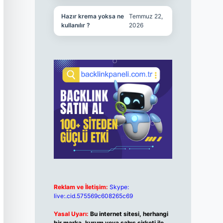
Hazır krema yoksa ne
Temmuz 22,
kullanılır ?
2026
Reklam ve İletişim:
Skype:
live:.cid.575569c608265c69
Yasal Uyarı:
Bu internet sitesi, herhangi
bir marka, kurum veya şahıs şirketi ile