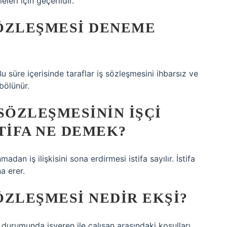
eleri için geçerlidir.
SÖZLEŞMESI DENEME
süre içerisinde taraflar iş sözleşmesini ihbarsız ve
 bölünür.
 SÖZLEŞMESININ IŞÇI
TIFA NE DEMEK?
dan iş ilişkisini sona erdirmesi istifa sayılır. İstifa
na erer.
SÖZLEŞMESI NEDIR EKŞI?
ası durumunda işveren ile çalışan arasındaki koşulları