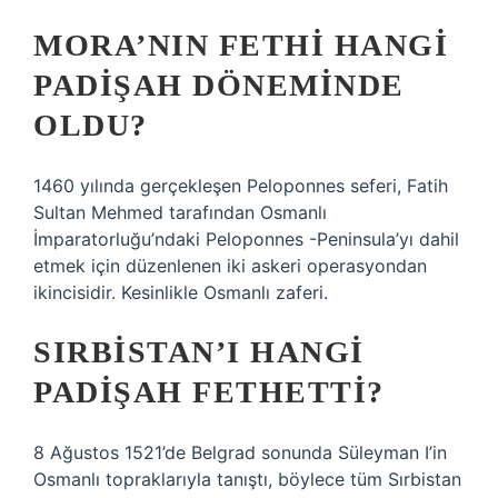
MORA’NIN FETHI HANGI
PADIŞAH DÖNEMINDE
OLDU?
1460 yılında gerçekleşen Peloponnes seferi, Fatih
Sultan Mehmed tarafından Osmanlı
İmparatorluğu’ndaki Peloponnes -Peninsula’yı dahil
etmek için düzenlenen iki askeri operasyondan
ikincisidir. Kesinlikle Osmanlı zaferi.
SIRBISTAN’I HANGI
PADIŞAH FETHETTI?
8 Ağustos 1521’de Belgrad sonunda Süleyman I’in
Osmanlı topraklarıyla tanıştı, böylece tüm Sırbistan