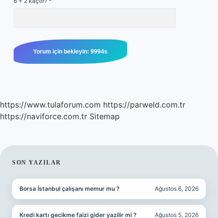
6 + 2 kaçtır?
*
https://www.tulaforum.com
https://parweld.com.tr
https://naviforce.com.tr
Sitemap
SIDEBAR
SON YAZILAR
Borsa İstanbul çalışanı memur mu ?
Ağustos 6, 2026
Kredi kartı gecikme faizi gider yazilir mi ?
Ağustos 5, 2026