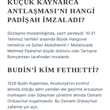
KÜÇÜK KAYNARCA
ANTLAŞMASI’NI HANGI
PADIŞAH IMZALADI?
Sözleşme imzalandığında, yazıt yerdeydi: 10-21
Temmuz tarihleri ​​arasında Büyük Hangover
temsilcisi ve Sultan Abdulhamid I. Muhsinzade
Mehmed Pasha’nın büyük doktoru olan Tartışma
Rumyantsev tarafından imzalandı.
BUDIN’I KIM FETHETTI?
1529 Budin Kuşatması, Avusturya’nın kontrol
altında olduğu şehri yeniden ele geçirme arzusunun
muhteşem olan Süleyman yönetimi altında Osmanlı
Ordusu’nun kuşatmasıdır. Bu Osmanlı Ordusu’nun
zaferine yol açtı.