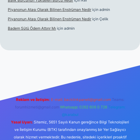
Balık Burcunun Yükselen Burcu Nedir
için
Kel
Piyanonun Atası Olarak Bilinen Enstrüman Nedir
için
admin
Piyanonun Atası Olarak Bilinen Enstrüman Nedir
için
Çelik
Badem Sütü Ödem Attırır Mı
için
admin
bet
elexbett.net
tulipbetgiris.org
Reklam ve İletişim:
E-mail:
backlinkpaneli@gmail.com
Teams:
forumhizmeti@gmail.com
Whatsapp: 0262 606 0 726
Telegram:
@karabul
Yasal Uyarı:
Sitemiz, 5651 Sayılı Kanun gereğince Bilgi Teknolojileri
ve İletişim Kurumu (BTK) tarafından onaylanmış bir Yer Sağlayıcı
olarak hizmet vermektedir. Bu nedenle, sitedeki içerikleri proaktif