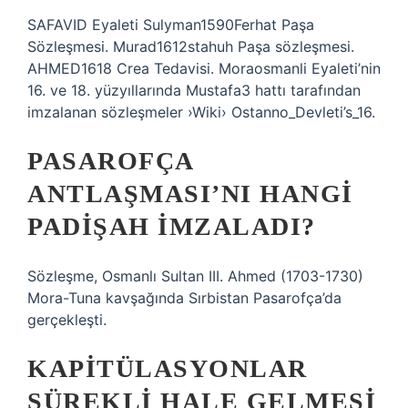
SAFAVID Eyaleti Sulyman1590Ferhat Paşa
Sözleşmesi. Murad1612stahuh Paşa sözleşmesi.
AHMED1618 Crea Tedavisi. Moraosmanli Eyaleti’nin
16. ve 18. yüzyıllarında Mustafa3 hattı tarafından
imzalanan sözleşmeler ›Wiki› Ostanno_Devleti’s_16.
PASAROFÇA
ANTLAŞMASI’NI HANGI
PADIŞAH IMZALADI?
Sözleşme, Osmanlı Sultan III. Ahmed (1703-1730)
Mora-Tuna kavşağında Sırbistan Pasarofça’da
gerçekleşti.
KAPITÜLASYONLAR
SÜREKLI HALE GELMESI