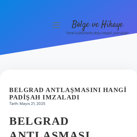
Bölge ve Hikaye
menüyü
aç
Yerel kültürlerle dolu neşeli yolculuk!
Anasayfa
Gizlilik Politikası
Yasal Uyarı
Hakkımızda
BELGRAD ANTLAŞMASINI HANGI
PADIŞAH IMZALADI
Tarih: Mayıs 21, 2025
BELGRAD
ANTLAŞMASI