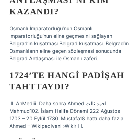
ANTLAŞMASI’NI KIM
KAZANDI?
Osmanlı İmparatorluğu’nun Osmanlı
İmparatorluğu’nun eline geçmesini sağlayan
Belgrad’ın kuşatması Belgrad kuşatması. Belgrad’ın
Osmanlıların eline geçen sözleşmesi sonucunda
Belgrad Antlaşması ile Osmanlı zaferi.
1724’TE HANGI PADIŞAH
TAHTTAYDI?
III. AhMediii. Daha sonra Ahmed احمد ثالث.
Mahmud102. İslam Halife Dönemi 222 Ağustos
1703 – 20 Eylül 1730. Mustafa18 hattı daha fazla.
Ahmed – Wikipedivani ›Wiki› III.