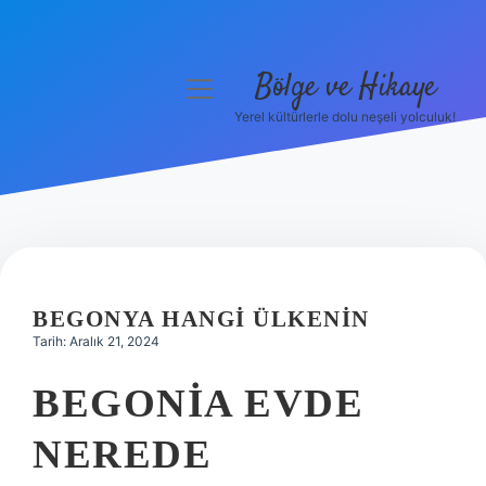
Bölge ve Hikaye
menüyü
aç
Yerel kültürlerle dolu neşeli yolculuk!
Anasayfa
Gizlilik Politikası
Yasal Uyarı
Hakkımızda
BEGONYA HANGI ÜLKENIN
Tarih: Aralık 21, 2024
BEGONIA EVDE
NEREDE