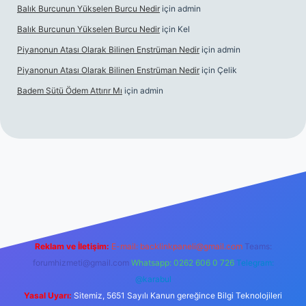
Balık Burcunun Yükselen Burcu Nedir
için
admin
Balık Burcunun Yükselen Burcu Nedir
için
Kel
Piyanonun Atası Olarak Bilinen Enstrüman Nedir
için
admin
Piyanonun Atası Olarak Bilinen Enstrüman Nedir
için
Çelik
Badem Sütü Ödem Attırır Mı
için
admin
lexbett.net
tulipbetgiris.org
Reklam ve İletişim:
E-mail:
backlinkpaneli@gmail.com
Teams:
forumhizmeti@gmail.com
Whatsapp: 0262 606 0 726
Telegram:
@karabul
Yasal Uyarı:
Sitemiz, 5651 Sayılı Kanun gereğince Bilgi Teknolojileri