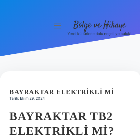
Bölge ve Hikaye
menüyü
aç
Yerel kültürlerle dolu neşeli yolculuk!
Anasayfa
Gizlilik Politikası
Yasal Uyarı
Hakkımızda
BAYRAKTAR ELEKTRIKLI MI
Tarih: Ekim 29, 2024
BAYRAKTAR TB2
ELEKTRIKLI MI?