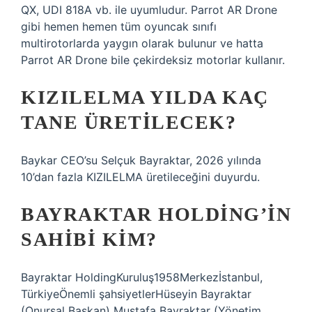
QX, UDI 818A vb. ile uyumludur. Parrot AR Drone
gibi hemen hemen tüm oyuncak sınıfı
multirotorlarda yaygın olarak bulunur ve hatta
Parrot AR Drone bile çekirdeksiz motorlar kullanır.
KIZILELMA YILDA KAÇ
TANE ÜRETILECEK?
Baykar CEO’su Selçuk Bayraktar, 2026 yılında
10’dan fazla KIZILELMA üretileceğini duyurdu.
BAYRAKTAR HOLDING’IN
SAHIBI KIM?
Bayraktar HoldingKuruluş1958Merkezİstanbul,
TürkiyeÖnemli şahsiyetlerHüseyin Bayraktar
(Onursal Başkan) Mustafa Bayraktar (Yönetim