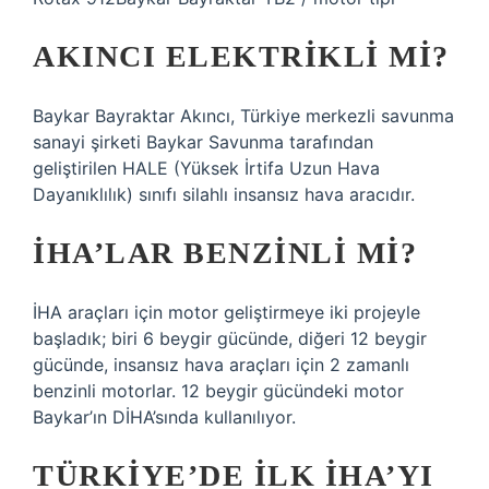
AKINCI ELEKTRIKLI MI?
Baykar Bayraktar Akıncı, Türkiye merkezli savunma
sanayi şirketi Baykar Savunma tarafından
geliştirilen HALE (Yüksek İrtifa Uzun Hava
Dayanıklılık) sınıfı silahlı insansız hava aracıdır.
İHA’LAR BENZINLI MI?
İHA araçları için motor geliştirmeye iki projeyle
başladık; biri 6 beygir gücünde, diğeri 12 beygir
gücünde, insansız hava araçları için 2 zamanlı
benzinli motorlar. 12 beygir gücündeki motor
Baykar’ın DİHA’sında kullanılıyor.
TÜRKIYE’DE ILK İHA’YI