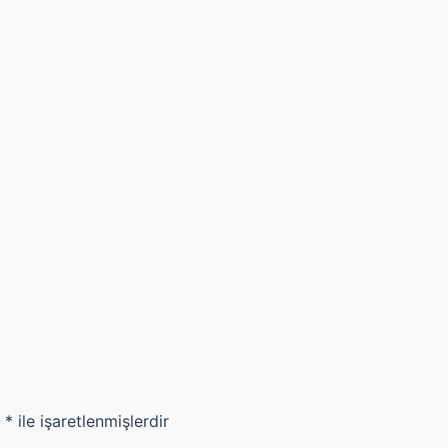
r
*
ile işaretlenmişlerdir