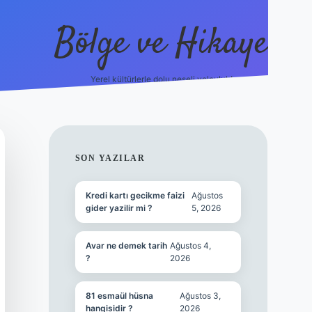
Bölge ve Hikaye
Yerel kültürlerle dolu neşeli yolculuk!
grand opera bet
el
SIDEBAR
SON YAZILAR
Kredi kartı gecikme faizi
Ağustos
gider yazilir mi ?
5, 2026
Avar ne demek tarih
Ağustos 4,
?
2026
81 esmaül hüsna
Ağustos 3,
hangisidir ?
2026