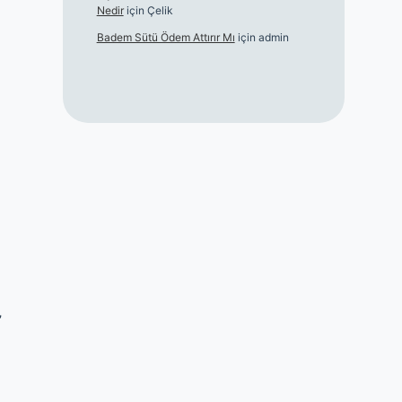
Nedir
için
Çelik
Badem Sütü Ödem Attırır Mı
için
admin
”