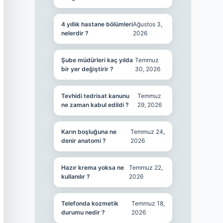
4 yıllık hastane bölümleri
Ağustos 3,
nelerdir ?
2026
Şube müdürleri kaç yılda
Temmuz
bir yer değiştirir ?
30, 2026
Tevhidi tedrisat kanunu
Temmuz
ne zaman kabul edildi ?
29, 2026
Karın boşluğuna ne
Temmuz 24,
denir anatomi ?
2026
Hazır krema yoksa ne
Temmuz 22,
kullanılır ?
2026
Telefonda kozmetik
Temmuz 18,
durumu nedir ?
2026