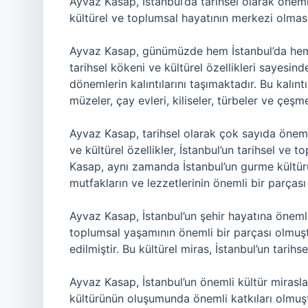
Ayvaz Kasap, İstanbul’da tarihsel olarak öneml
kültürel ve toplumsal hayatının merkezi olması
Ayvaz Kasap, günümüzde hem İstanbul’da hem
tarihsel kökeni ve kültürel özellikleri sayesind
dönemlerin kalıntılarını taşımaktadır. Bu kalıntı
müzeler, çay evleri, kiliseler, türbeler ve çeş
Ayvaz Kasap, tarihsel olarak çok sayıda öneml
ve kültürel özellikler, İstanbul’un tarihsel ve
Kasap, aynı zamanda İstanbul’un gurme kültürün
mutfakların ve lezzetlerinin önemli bir parçası
Ayvaz Kasap, İstanbul’un şehir hayatına önemli 
toplumsal yaşamının önemli bir parçası olmuştu
edilmiştir. Bu kültürel miras, İstanbul’un tarih
Ayvaz Kasap, İstanbul’un önemli kültür miraslar
kültürünün oluşumunda önemli katkıları olmuşt