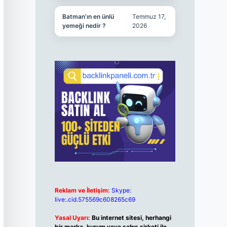
Batman’ın en ünlü
Temmuz 17,
yemeği nedir ?
2026
Reklam ve İletişim:
Skype:
live:.cid.575569c608265c69
Yasal Uyarı:
Bu internet sitesi, herhangi
bir marka, kurum veya şahıs şirketi ile