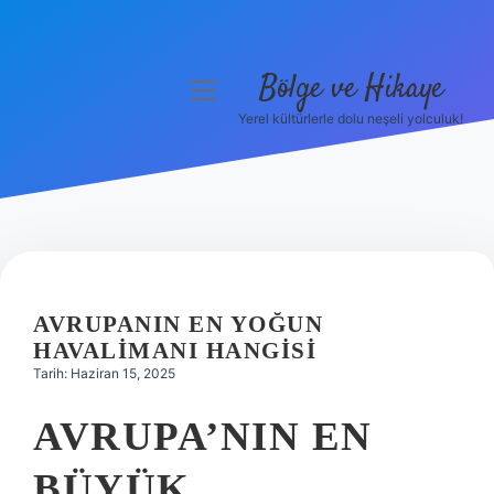
Bölge ve Hikaye
menüyü
aç
Yerel kültürlerle dolu neşeli yolculuk!
Anasayfa
Gizlilik Politikası
Yasal Uyarı
Hakkımızda
AVRUPANIN EN YOĞUN
HAVALIMANI HANGISI
Tarih: Haziran 15, 2025
AVRUPA’NIN EN
BÜYÜK