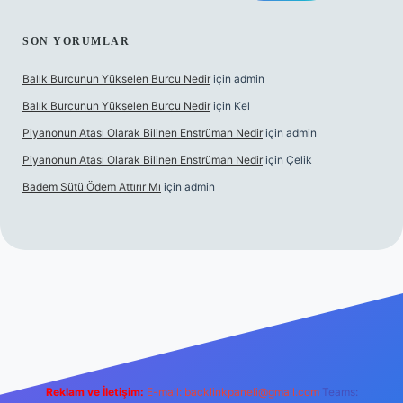
SON YORUMLAR
Balık Burcunun Yükselen Burcu Nedir
için
admin
Balık Burcunun Yükselen Burcu Nedir
için
Kel
Piyanonun Atası Olarak Bilinen Enstrüman Nedir
için
admin
Piyanonun Atası Olarak Bilinen Enstrüman Nedir
için
Çelik
Badem Sütü Ödem Attırır Mı
için
admin
t
elexbett.net
tulipbetgiris.org
Reklam ve İletişim:
E-mail:
backlinkpaneli@gmail.com
Teams: