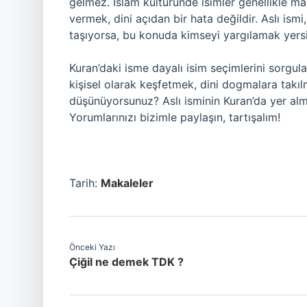
gelmez. İslam kültüründe isimler genellikle m
vermek, dini açıdan bir hata değildir. Aslı ismi
taşıyorsa, bu konuda kimseyi yargılamak yersi
Kuran’daki isme dayalı isim seçimlerini sorgul
kişisel olarak keşfetmek, dini dogmalara tak
düşünüyorsunuz? Aslı isminin Kuran’da yer alm
Yorumlarınızı bizimle paylaşın, tartışalım!
Tarih:
Makaleler
Önceki Yazı
Çiğil ne demek TDK ?