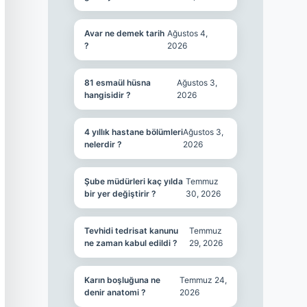
Avar ne demek tarih
Ağustos 4,
?
2026
81 esmaül hüsna
Ağustos 3,
hangisidir ?
2026
4 yıllık hastane bölümleri
Ağustos 3,
nelerdir ?
2026
Şube müdürleri kaç yılda
Temmuz
bir yer değiştirir ?
30, 2026
Tevhidi tedrisat kanunu
Temmuz
ne zaman kabul edildi ?
29, 2026
Karın boşluğuna ne
Temmuz 24,
denir anatomi ?
2026