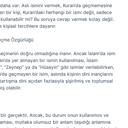
daha var: Aslı ismini vermek, Kuran’da geçmemesine
an bir kişi, Kuran’daki herhangi bir ismi değil, sadece
i kullanabilir mi? Bu soruya cevap vermek kolay değil.
 kişisel tercihlere dayanır.
Seçme Özgürlüğü
m seçmenin doğru olmadığına inanır. Ancak İslam’da isim
an’da yer almayan bir ismin kullanılması, İslam
”, “Zeynep” ya da “Hüseyin” gibi isimler verilebilirken,
da geçmeyen bir isim, aslında kişinin dini inançlarını
rtışma dini açıdan fazlasıyla şişirilmiş ve toplumsal
ş olabilir.
 bir gerçektir. Ancak, bu durum onun kullanımını ve
maması, mutlaka olumsuz bir anlam taşıdığı anlamına