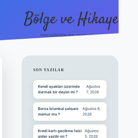
Bölge ve Hikaye
Yerel kültürlerle dolu neşeli yolculuk!
grand opera be
SIDEBAR
SON YAZILAR
Kendi ayakları üzerinde
Ağustos
durmak bir deyim mi ?
7, 2026
Borsa İstanbul çalışanı
Ağustos 6,
memur mu ?
2026
Kredi kartı gecikme faizi
Ağustos
gider yazilir mi ?
5, 2026