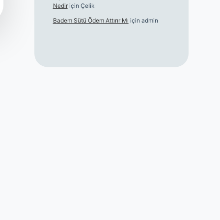
Nedir
için
Çelik
Badem Sütü Ödem Attırır Mı
için
admin