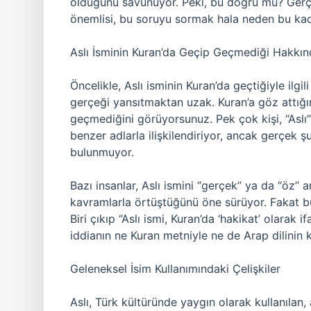
olduğunu savunuyor. Peki, bu doğru mu? Gerçe
önemlisi, bu soruyu sormak hala neden bu kad
Aslı İsminin Kuran’da Geçip Geçmediği Hakkında
Öncelikle, Aslı isminin Kuran’da geçtiğiyle ilgi
gerçeği yansıtmaktan uzak. Kuran’a göz attığın
geçmediğini görüyorsunuz. Pek çok kişi, “Aslı” 
benzer adlarla ilişkilendiriyor, ancak gerçek ş
bulunmuyor.
Bazı insanlar, Aslı ismini “gerçek” ya da “öz”
kavramlarla örtüştüğünü öne sürüyor. Fakat b
Biri çıkıp “Aslı ismi, Kuran’da ‘hakikat’ olarak 
iddianın ne Kuran metniyle ne de Arap dilinin kur
Geleneksel İsim Kullanımındaki Çelişkiler
Aslı, Türk kültüründe yaygın olarak kullanılan,