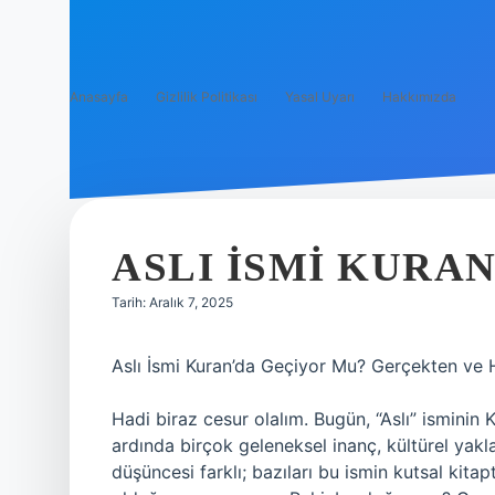
Anasayfa
Gizlilik Politikası
Yasal Uyarı
Hakkımızda
ASLI ISMI KURA
Tarih: Aralık 7, 2025
Aslı İsmi Kuran’da Geçiyor Mu? Gerçekten ve 
Hadi biraz cesur olalım. Bugün, “Aslı” ismini
ardında birçok geleneksel inanç, kültürel yakl
düşüncesi farklı; bazıları bu ismin kutsal kit