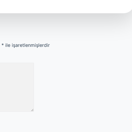
r
*
ile işaretlenmişlerdir