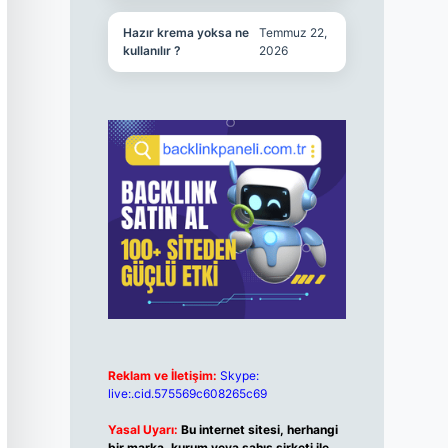
Hazır krema yoksa ne
Temmuz 22,
kullanılır ?
2026
Reklam ve İletişim:
Skype:
live:.cid.575569c608265c69
Yasal Uyarı:
Bu internet sitesi, herhangi
bir marka, kurum veya şahıs şirketi ile