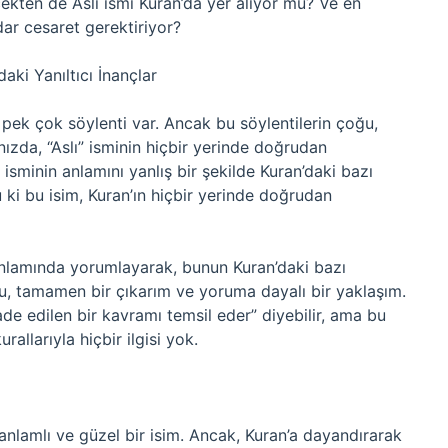
kten de Aslı ismi Kuran’da yer alıyor mu? Ve en
ar cesaret gerektiriyor?
ki Yanıltıcı İnançlar
li pek çok söylenti var. Ancak bu söylentilerin çoğu,
ızda, “Aslı” isminin hiçbir yerinde doğrudan
isminin anlamını yanlış bir şekilde Kuran’daki bazı
u ki bu isim, Kuran’ın hiçbir yerinde doğrudan
 anlamında yorumlayarak, bunun Kuran’daki bazı
u, tamamen bir çıkarım ve yoruma dayalı bir yaklaşım.
ifade edilen bir kavramı temsil eder” diyebilir, ama bu
allarıyla hiçbir ilgisi yok.
 anlamlı ve güzel bir isim. Ancak, Kuran’a dayandırarak