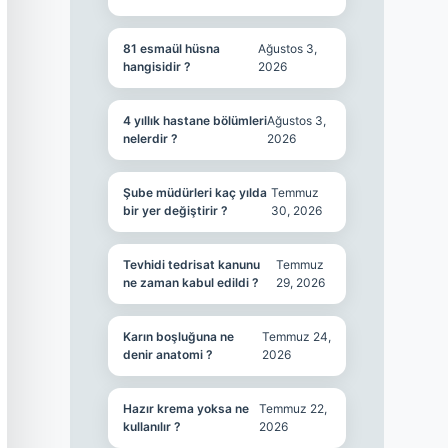
81 esmaül hüsna
Ağustos 3,
hangisidir ?
2026
4 yıllık hastane bölümleri
Ağustos 3,
nelerdir ?
2026
Şube müdürleri kaç yılda
Temmuz
bir yer değiştirir ?
30, 2026
Tevhidi tedrisat kanunu
Temmuz
ne zaman kabul edildi ?
29, 2026
Karın boşluğuna ne
Temmuz 24,
denir anatomi ?
2026
Hazır krema yoksa ne
Temmuz 22,
kullanılır ?
2026