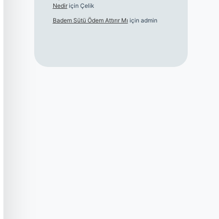
Nedir
için
Çelik
Badem Sütü Ödem Attırır Mı
için
admin