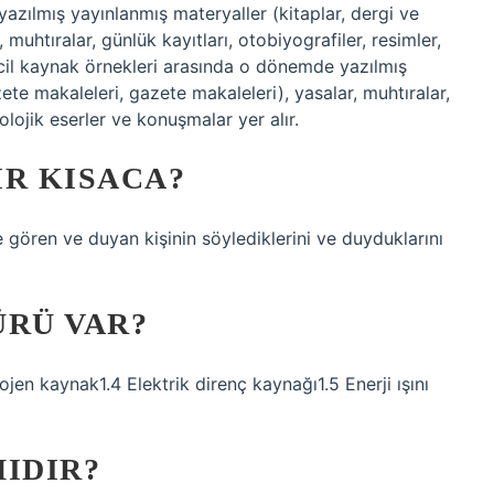
azılmış yayınlanmış materyaller (kitaplar, dergi ve
muhtıralar, günlük kayıtları, otobiyografiler, resimler,
incil kaynak örnekleri arasında o dönemde yazılmış
ete makaleleri, gazete makaleleri), yasalar, muhtıralar,
eolojik eserler ve konuşmalar yer alır.
IR KISACA?
e gören ve duyan kişinin söylediklerini ve duyduklarını
ÜRÜ VAR?
ojen kaynak1.4 Elektrik direnç kaynağı1.5 Enerji ışını
IDIR?