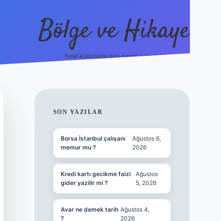
Bölge ve Hikaye
Yerel kültürlerle dolu neşeli yolculuk!
grand opera bet
el
SIDEBAR
SON YAZILAR
Borsa İstanbul çalışanı
Ağustos 6,
memur mu ?
2026
Kredi kartı gecikme faizi
Ağustos
gider yazilir mi ?
5, 2026
Avar ne demek tarih
Ağustos 4,
?
2026