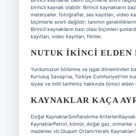
Birincil kaynaklar belirli biçimlerle sınırlı değil
birincil kaynak olabilir. Birincil kaynakların ba
materyaller. fotoğraflar, ses kayıtları, video ka
biçimlerle sınırlı değildir; tanımın gereklilikleri
Birincil kaynakların bazı olası biçimleri şunlard
kayıtları, video kayıtları, filmler.
NUTUK IKINCI ELDEN
Yurdumuzun bölünme ve işgal döneminden başl
Kurtuluş Savaşı’na, Türkiye Cumhuriyeti’nin k
siyasi ve milli tarihimiz hakkında birinci elden 
KAYNAKLAR KAÇA AYR
Doğal KaynaklarSınıflandırma KriterleriKayna
KaynaklarPetrol, kömür, doğal gaz, ormanlar v
madenler vb.Oluşum OrtamıYeraltı Kaynakları