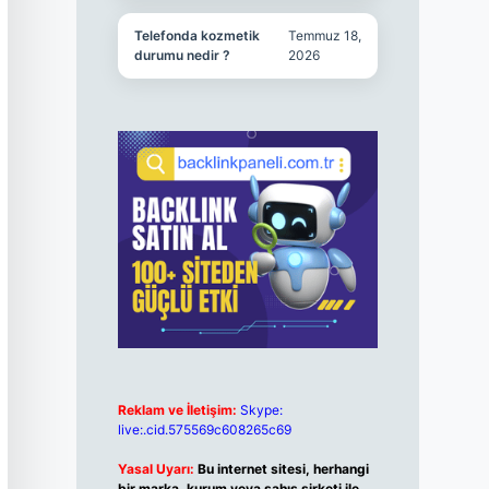
Telefonda kozmetik
Temmuz 18,
durumu nedir ?
2026
Reklam ve İletişim:
Skype:
live:.cid.575569c608265c69
Yasal Uyarı:
Bu internet sitesi, herhangi
bir marka, kurum veya şahıs şirketi ile