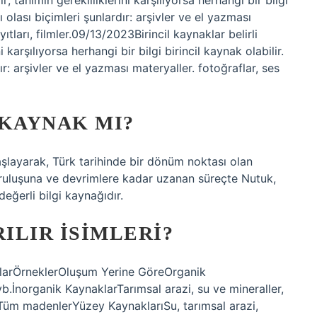
dir; tanımın gerekliliklerini karşılıyorsa herhangi bir bilgi
zı olası biçimleri şunlardır: arşivler ve el yazması
yıtları, filmler.09/13/2023Birincil kaynaklar belirli
ni karşılıyorsa herhangi bir bilgi birincil kaynak olabilir.
ır: arşivler ve el yazması materyaller. fotoğraflar, ses
 KAYNAK MI?
ayarak, Türk tarihinde bir dönüm noktası olan
uruluşuna ve devrimlere kadar uzanan süreçte Nutuk,
değerli bilgi kaynağıdır.
ILIR ISIMLERI?
klarÖrneklerOluşum Yerine GöreOrganik
b.İnorganik KaynaklarTarımsal arazi, su ve mineraller,
Tüm madenlerYüzey KaynaklarıSu, tarımsal arazi,