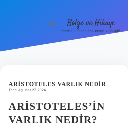
Bölge ve Hikaye
menüyü
aç
Yerel kültürlerle dolu neşeli yolculuk!
Anasayfa
Gizlilik Politikası
Yasal Uyarı
Hakkımızda
ARISTOTELES VARLIK NEDIR
Tarih: Ağustos 27, 2024
ARISTOTELES’IN
VARLIK NEDIR?