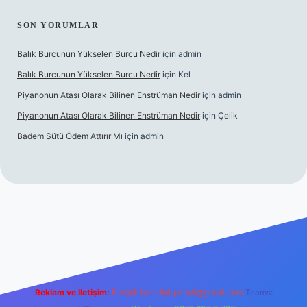
SON YORUMLAR
Balık Burcunun Yükselen Burcu Nedir
için
admin
Balık Burcunun Yükselen Burcu Nedir
için
Kel
Piyanonun Atası Olarak Bilinen Enstrüman Nedir
için
admin
Piyanonun Atası Olarak Bilinen Enstrüman Nedir
için
Çelik
Badem Sütü Ödem Attırır Mı
için
admin
bet
elexbett.net
tulipbetgiris.org
Reklam ve İletişim:
E-mail:
backlinkpaneli@gmail.com
Teams: