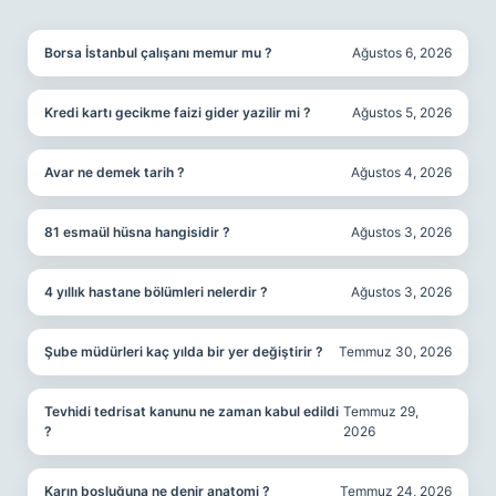
SIDEBAR
Borsa İstanbul çalışanı memur mu ?
Ağustos 6, 2026
Kredi kartı gecikme faizi gider yazilir mi ?
Ağustos 5, 2026
Avar ne demek tarih ?
Ağustos 4, 2026
81 esmaül hüsna hangisidir ?
Ağustos 3, 2026
4 yıllık hastane bölümleri nelerdir ?
Ağustos 3, 2026
Şube müdürleri kaç yılda bir yer değiştirir ?
Temmuz 30, 2026
Tevhidi tedrisat kanunu ne zaman kabul edildi
Temmuz 29,
?
2026
Karın boşluğuna ne denir anatomi ?
Temmuz 24, 2026