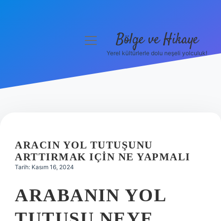
Bölge ve Hikaye
menüyü
aç
Yerel kültürlerle dolu neşeli yolculuk!
Anasayfa
Gizlilik Politikası
Yasal Uyarı
Hakkımızda
ARACIN YOL TUTUŞUNU
ARTTIRMAK IÇIN NE YAPMALI
Tarih: Kasım 16, 2024
ARABANIN YOL
TUTUŞU NEYE