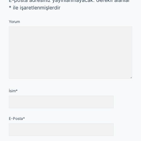
E-posta adresiniz yayınlanmayacak.
Gerekli alanlar
*
ile işaretlenmişlerdir
Yorum
İsim*
E-Posta*