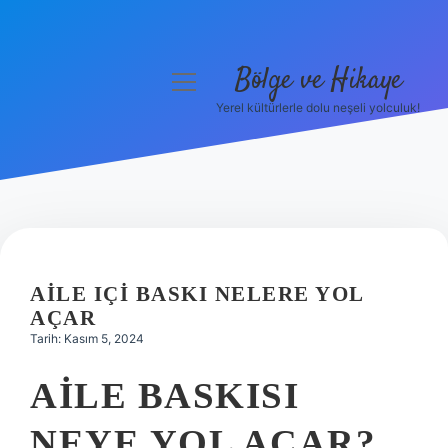
Bölge ve Hikaye
menüyü
aç
Yerel kültürlerle dolu neşeli yolculuk!
Anasayfa
Gizlilik Politikası
Yasal Uyarı
Hakkımızda
AILE IÇI BASKI NELERE YOL
AÇAR
Tarih: Kasım 5, 2024
AILE BASKISI
NEYE YOL AÇAR?