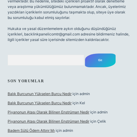
vermektedir. Bu nedenle, sitedeki içerikleri proaktif olarak denetleme
veya araştırma yükümlülüğümüz bulunmamaktadır. Ancak, üyelerimiz
yazdıkları içeriklerin sorumluluğunu taşımakta olup, siteye üye olarak
bu sorumluluğu kabul etmiş sayılırlar.
Hukuka ve yasal düzenlemelere aykırı olduğunu düşündüğünüz
içerikleri,
backlinkpanelicomtr@gmail.com
adresine bildirmeniz halinde,
ilgili içerikler yasal süre içerisinde sitemizden kaldırılacaktır.
Arama
SON YORUMLAR
Balık Burcunun Yükselen Burcu Nedir
için
admin
Balık Burcunun Yükselen Burcu Nedir
için
Kel
Piyanonun Atası Olarak Bilinen Enstrüman Nedir
için
admin
Piyanonun Atası Olarak Bilinen Enstrüman Nedir
için
Çelik
Badem Sütü Ödem Attırır Mı
için
admin