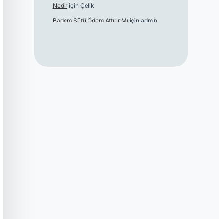
Nedir
için
Çelik
Badem Sütü Ödem Attırır Mı
için
admin