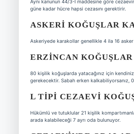
Aynı kanunun 44/3-I maddesine göre cezaevin
güne kadar hücre hapsi cezasını gerektirir.
ASKERI KOĞUŞLAR KA
Askeriyede karakollar genellikle 4 ila 16 asker
ERZINCAN KOĞUŞLAR 
80 kişilik koğuşlarda yatacağınız için kendini
gerekecektir. Sabah erken kalkabiliyorsanız, 05
L TIPI CEZAEVI KOĞU
Hükümlü ve tutuklular 21 kişilik kompartımanla
arada kalabileceği 7 ayrı oda bulunuyor.