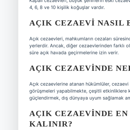
Kapalı cezaevleri, büyük şehirlerin eski cezaevl
4, 6, 8 ve 10 kişilik koğuşlar vardır.
AÇIK CEZAEVI NASIL 
Açık cezaevleri, mahkumların cezaları süresince b
yerlerdir. Ancak, diğer cezaevlerinden farklı o
süre açık havada geçirmelerine izin verir.
AÇIK CEZAEVINDE NE
Açık cezaevlerine atanan hükümlüler, cezaevi d
görüşmeleri yapabilmekte, çeşitli etkinliklere 
güçlendirmek, dış dünyaya uyum sağlamak amac
AÇIK CEZAEVINDE EN
KALINIR?