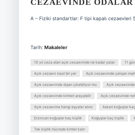
CEZAEVINDE ODALAR 
A – Fiziki standartlar: F tipi kapalı cezaevleri 
Tarih:
Makaleler
10 yıl ceza alan açık cezaevinde ne kadar yatar
11 gün
Açık cezaevi nasıl bir yer
Açık cezaevinde çalışan mah
Açık cezaevinde dışarı çıkabiliyor mu
Açık cezaevinde 
Açık cezaevinde kimleri arayabilir
Açık cezaevinde nel
Açık cezaevine hangi eşyalar alınır
Askeri koğuşlar kaç 
Erzincan koğuşlar kaç kişilik
Koğuşlar kaç kişilik
Tek kişilik hücrede kimler kalır