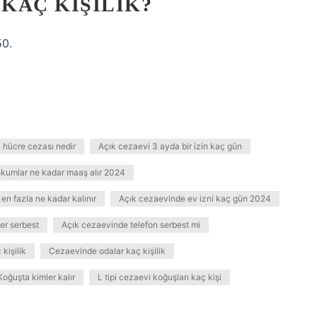
KAÇ KIŞILIK?
50.
 hücre cezası nedir
Açık cezaevi 3 ayda bir izin kaç gün
kumlar ne kadar maaş alır 2024
en fazla ne kadar kalınır
Açık cezaevinde ev izni kaç gün 2024
er serbest
Açık cezaevinde telefon serbest mi
kişilik
Cezaevinde odalar kaç kişilik
Koğuşta kimler kalır
L tipi cezaevi koğuşları kaç kişi