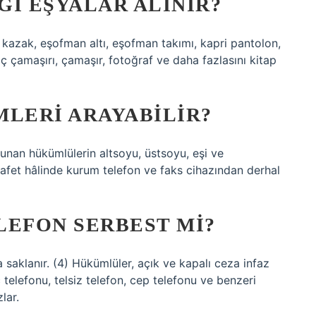
GI EŞYALAR ALINIR?
ak, eşofman altı, eşofman takımı, kapri pantolon,
ç çamaşırı, çamaşır, fotoğraf ve daha fazlasını kitap
MLERI ARAYABILIR?
lunan hükümlülerin altsoyu, üstsoyu, eşi ve
 afet hâlinde kurum telefon ve faks cihazından derhal
LEFON SERBEST MI?
a saklanır. (4) Hükümlüler, açık ve kapalı ceza infaz
 telefonu, telsiz telefon, cep telefonu ve benzeri
lar.