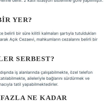
erine denir. 2 katlı istasyon sistemine göre yapılmıştır.
BIR YER?
elirli bir süre kilitli kalmaları şartıyla tutuldukları
larak Açık Cezaevi, mahkumların cezalarını belirli bir
LER SERBEST?
ışında iş alanlarında çalışabilmekte, özel telefon
katılabilmekte, aileleriyle bağlarını sürdürmek ve
ıyla tatil yapabilmektedirler.
 FAZLA NE KADAR