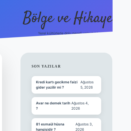
Bölge ve Hikaye
Yerel kültürlerle dolu neşeli yolculuk!
grand opera bet
ele
SIDEBAR
SON YAZILAR
Kredi kartı gecikme faizi
Ağustos
gider yazilir mi ?
5, 2026
Avar ne demek tarih
Ağustos 4,
?
2026
81 esmaül hüsna
Ağustos 3,
hangisidir ?
2026