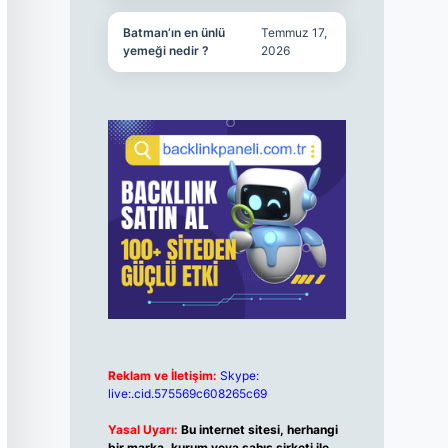
Batman’ın en ünlü
Temmuz 17,
yemeği nedir ?
2026
Reklam ve İletişim:
Skype:
live:.cid.575569c608265c69
Yasal Uyarı:
Bu internet sitesi, herhangi
bir marka, kurum veya şahıs şirketi ile