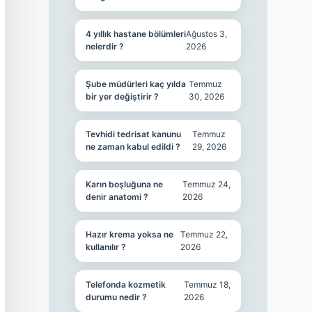
4 yıllık hastane bölümleri
Ağustos 3,
nelerdir ?
2026
Şube müdürleri kaç yılda
Temmuz
bir yer değiştirir ?
30, 2026
Tevhidi tedrisat kanunu
Temmuz
ne zaman kabul edildi ?
29, 2026
Karın boşluğuna ne
Temmuz 24,
denir anatomi ?
2026
Hazır krema yoksa ne
Temmuz 22,
kullanılır ?
2026
Telefonda kozmetik
Temmuz 18,
durumu nedir ?
2026