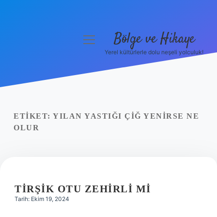
Bölge ve Hikaye
menüyü
aç
Yerel kültürlerle dolu neşeli yolculuk!
Anasayfa
Gizlilik Politikası
Yasal Uyarı
ETIKET:
YILAN YASTIĞI ÇIĞ YENIRSE NE
OLUR
Hakkımızda
TIRŞIK OTU ZEHIRLI MI
Tarih: Ekim 19, 2024