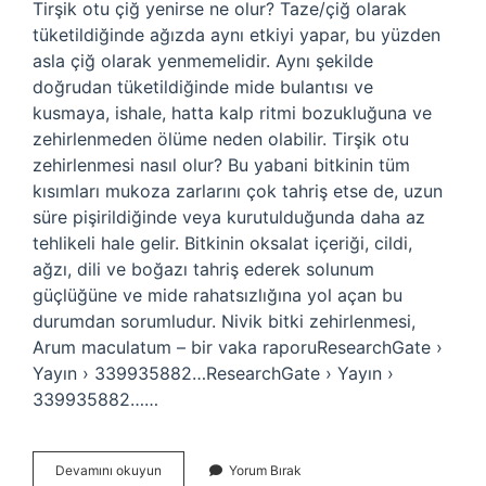
Tirşik otu çiğ yenirse ne olur? Taze/çiğ olarak
tüketildiğinde ağızda aynı etkiyi yapar, bu yüzden
asla çiğ olarak yenmemelidir. Aynı şekilde
doğrudan tüketildiğinde mide bulantısı ve
kusmaya, ishale, hatta kalp ritmi bozukluğuna ve
zehirlenmeden ölüme neden olabilir. Tirşik otu
zehirlenmesi nasıl olur? Bu yabani bitkinin tüm
kısımları mukoza zarlarını çok tahriş etse de, uzun
süre pişirildiğinde veya kurutulduğunda daha az
tehlikeli hale gelir. Bitkinin oksalat içeriği, cildi,
ağzı, dili ve boğazı tahriş ederek solunum
güçlüğüne ve mide rahatsızlığına yol açan bu
durumdan sorumludur. Nivik bitki zehirlenmesi,
Arum maculatum – bir vaka raporuResearchGate ›
Yayın › 339935882…ResearchGate › Yayın ›
339935882……
Tirşik
Devamını okuyun
Yorum Bırak