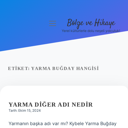
Bölge ve Hikaye
menüyü
aç
Yerel kültürlerle dolu neşeli yolculuk!
Anasayfa
Gizlilik Politikası
Yasal Uyarı
ETIKET:
YARMA BUĞDAY HANGISI
Hakkımızda
YARMA DIĞER ADI NEDIR
Tarih: Ekim 15, 2024
Yarmanın başka adı var mı? Kybele Yarma Buğday