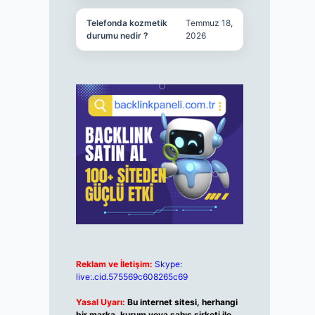
Telefonda kozmetik
Temmuz 18,
durumu nedir ?
2026
Reklam ve İletişim:
Skype:
live:.cid.575569c608265c69
Yasal Uyarı:
Bu internet sitesi, herhangi
bir marka, kurum veya şahıs şirketi ile