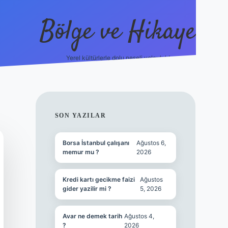
Bölge ve Hikaye
Yerel kültürlerle dolu neşeli yolculuk!
grand opera b
SIDEBAR
SON YAZILAR
Borsa İstanbul çalışanı
Ağustos 6,
memur mu ?
2026
Kredi kartı gecikme faizi
Ağustos
gider yazilir mi ?
5, 2026
Avar ne demek tarih
Ağustos 4,
?
2026