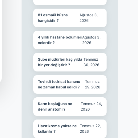
81 esmaül hüsna
Ağustos 3,
hangisidir ?
2026
4 yıllık hastane bölümleri
Ağustos 3,
nelerdir ?
2026
Şube müdürleri kaç yılda
Temmuz
bir yer değiştirir ?
30, 2026
Tevhidi tedrisat kanunu
Temmuz
ne zaman kabul edildi ?
29, 2026
Karın boşluğuna ne
Temmuz 24,
denir anatomi ?
2026
Hazır krema yoksa ne
Temmuz 22,
kullanılır ?
2026