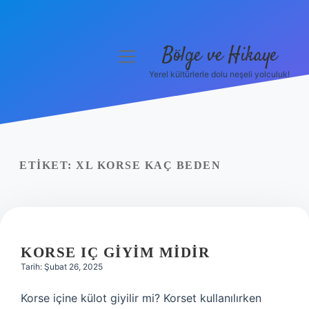
Bölge ve Hikaye
menüyü
aç
Yerel kültürlerle dolu neşeli yolculuk!
Anasayfa
Gizlilik Politikası
Yasal Uyarı
ETIKET:
XL KORSE KAÇ BEDEN
Hakkımızda
KORSE IÇ GIYIM MIDIR
Tarih: Şubat 26, 2025
Korse içine külot giyilir mi? Korset kullanılırken