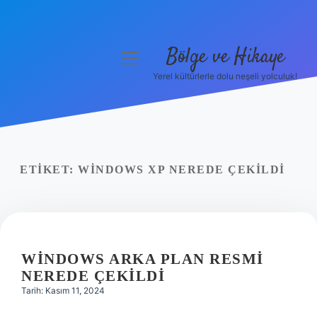
Bölge ve Hikaye
menüyü
aç
Yerel kültürlerle dolu neşeli yolculuk!
Anasayfa
Gizlilik Politikası
Yasal Uyarı
ETIKET:
WINDOWS XP NEREDE ÇEKILDI
Hakkımızda
WINDOWS ARKA PLAN RESMI
NEREDE ÇEKILDI
Tarih: Kasım 11, 2024