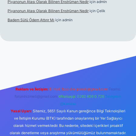
Piyanonun Atası Olarak Bilinen Enstrüman Nedir
için
admin
Piyanonun Atası Olarak Bilinen Enstrüman Nedir
için
Çelik
Badem Sütü Ödem Attırır Mı
için
admin
org
Reklam ve İletişim:
E-mail:
backlinkpaneli@gmail.com
Teams:
forumhizmeti@gmail.com
Whatsapp: 0262 606 0 726
Telegram:
@karabul
Yasal Uyarı:
Sitemiz, 5651 Sayılı Kanun gereğince Bilgi Teknolojileri
ve İletişim Kurumu (BTK) tarafından onaylanmış bir Yer Sağlayıcı
olarak hizmet vermektedir. Bu nedenle, sitedeki içerikleri proaktif
olarak denetleme veya araştırma yükümlülüğümüz bulunmamaktadır.