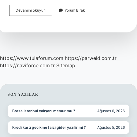
Windows
Devamını okuyun
Yorum Bırak
Arka
Plan
Resmi
Nerede
Çekildi
https://www.tulaforum.com
https://parweld.com.tr
https://naviforce.com.tr
Sitemap
SIDEBAR
SON YAZILAR
Borsa İstanbul çalışanı memur mu ?
Ağustos 6, 2026
Kredi kartı gecikme faizi gider yazilir mi ?
Ağustos 5, 2026