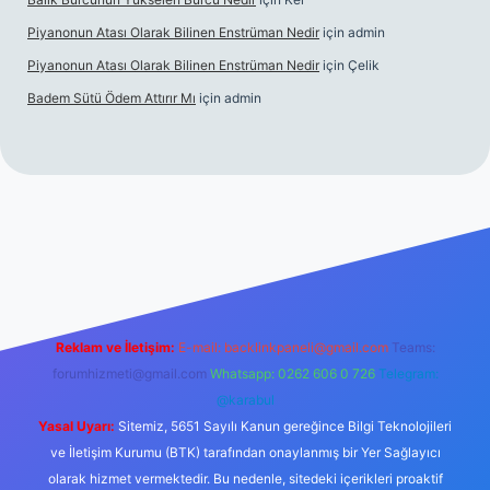
Piyanonun Atası Olarak Bilinen Enstrüman Nedir
için
admin
Piyanonun Atası Olarak Bilinen Enstrüman Nedir
için
Çelik
Badem Sütü Ödem Attırır Mı
için
admin
d opera bet
elexbett.net
tulipbetgiris.org
Reklam ve İletişim:
E-mail:
backlinkpaneli@gmail.com
Teams:
forumhizmeti@gmail.com
Whatsapp: 0262 606 0 726
Telegram:
@karabul
Yasal Uyarı:
Sitemiz, 5651 Sayılı Kanun gereğince Bilgi Teknolojileri
ve İletişim Kurumu (BTK) tarafından onaylanmış bir Yer Sağlayıcı
olarak hizmet vermektedir. Bu nedenle, sitedeki içerikleri proaktif