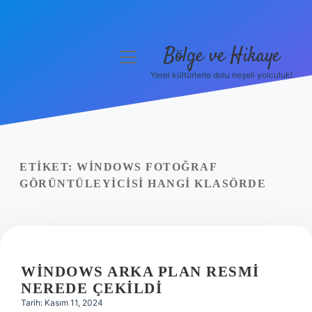
Bölge ve Hikaye
menüyü
aç
Yerel kültürlerle dolu neşeli yolculuk!
Anasayfa
Gizlilik Politikası
Yasal Uyarı
ETIKET:
WINDOWS FOTOĞRAF
GÖRÜNTÜLEYICISI HANGI KLASÖRDE
Hakkımızda
WINDOWS ARKA PLAN RESMI
NEREDE ÇEKILDI
Tarih: Kasım 11, 2024