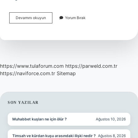
Windows
Devamını okuyun
Yorum Bırak
Arka
Plan
Resmi
Nerede
Çekildi
https://www.tulaforum.com
https://parweld.com.tr
https://naviforce.com.tr
Sitemap
SIDEBAR
SON YAZILAR
Muhabbet kuşları ne için ölür ?
Ağustos 10, 2026
Timsah ve kürdan kuşu arasındaki ilişki nedir ?
Ağustos 8, 2026