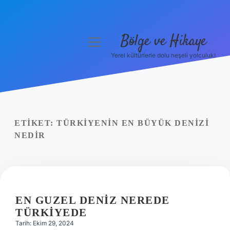
Bölge ve Hikaye
menüyü
aç
Yerel kültürlerle dolu neşeli yolculuk!
Anasayfa
Gizlilik Politikası
Yasal Uyarı
ETIKET:
TÜRKIYENIN EN BÜYÜK DENIZI
NEDIR
Hakkımızda
EN GUZEL DENIZ NEREDE
TÜRKIYEDE
Tarih: Ekim 29, 2024