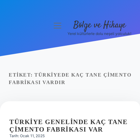
Bölge ve Hikaye
menüyü
aç
Yerel kültürlerle dolu neşeli yolculuk!
Anasayfa
Gizlilik Politikası
Yasal Uyarı
ETIKET:
TÜRKIYEDE KAÇ TANE ÇIMENTO
FABRIKASI VARDIR
Hakkımızda
TÜRKIYE GENELINDE KAÇ TANE
ÇIMENTO FABRIKASI VAR
Tarih: Ocak 11, 2025