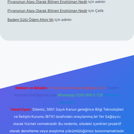
Piyanonun Atası Olarak Bilinen Enstrüman Nedir
için
admin
Piyanonun Atası Olarak Bilinen Enstrüman Nedir
için
Çelik
Badem Sütü Ödem Attırır Mı
için
admin
nd opera bet
elexbett.net
tulipbetgiris.org
Reklam ve İletişim:
E-mail:
backlinkpaneli@gmail.com
Teams:
forumhizmeti@gmail.com
Whatsapp: 0262 606 0 726
Telegram:
@karabul
Yasal Uyarı:
Sitemiz, 5651 Sayılı Kanun gereğince Bilgi Teknolojileri
ve İletişim Kurumu (BTK) tarafından onaylanmış bir Yer Sağlayıcı
olarak hizmet vermektedir. Bu nedenle, sitedeki içerikleri proaktif
olarak denetleme veya araştırma yükümlülüğümüz bulunmamaktadır.