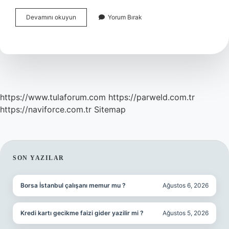
Türkiye
Devamını okuyun
Yorum Bırak
Genelinde
Kaç
Tane
Çimento
Fabrikası
Var
https://www.tulaforum.com
https://parweld.com.tr
https://naviforce.com.tr
Sitemap
SIDEBAR
SON YAZILAR
Borsa İstanbul çalışanı memur mu ?
Ağustos 6, 2026
Kredi kartı gecikme faizi gider yazilir mi ?
Ağustos 5, 2026