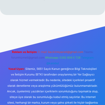
nd opera bet
elexbett.net
tulipbetgiris.org
Reklam ve İletişim:
E-mail:
backlinkpaneli@gmail.com
Teams:
forumhizmeti@gmail.com
Whatsapp: 0262 606 0 726
Telegram:
@karabul
Yasal Uyarı:
Sitemiz, 5651 Sayılı Kanun gereğince Bilgi Teknolojileri
ve İletişim Kurumu (BTK) tarafından onaylanmış bir Yer Sağlayıcı
olarak hizmet vermektedir. Bu nedenle, sitedeki içerikleri proaktif
olarak denetleme veya araştırma yükümlülüğümüz bulunmamaktadır.
Ancak, üyelerimiz yazdıkları içeriklerin sorumluluğunu taşımakta olup,
siteye üye olarak bu sorumluluğu kabul etmiş sayılırlar. Bu internet
sitesi, herhangi bir marka, kurum veya şahıs şirketi ile hiçbir bağlantısı