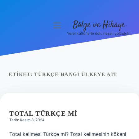
Bölge ve Hikaye
menüyü
aç
Yerel kültürlerle dolu neşeli yolculuk!
Anasayfa
Gizlilik Politikası
Yasal Uyarı
ETIKET:
TÜRKÇE HANGI ÜLKEYE AIT
Hakkımızda
TOTAL TÜRKÇE MI
Tarih: Kasım 8, 2024
Total kelimesi Türkçe mi? Total kelimesinin kökeni