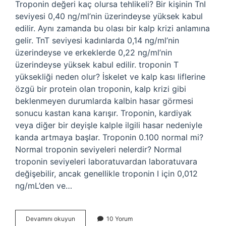
Troponin değeri kaç olursa tehlikeli? Bir kişinin TnI
seviyesi 0,40 ng/ml’nin üzerindeyse yüksek kabul
edilir. Aynı zamanda bu olası bir kalp krizi anlamına
gelir. TnT seviyesi kadınlarda 0,14 ng/ml’nin
üzerindeyse ve erkeklerde 0,22 ng/ml’nin
üzerindeyse yüksek kabul edilir. troponin T
yüksekliği neden olur? İskelet ve kalp kası liflerine
özgü bir protein olan troponin, kalp krizi gibi
beklenmeyen durumlarda kalbin hasar görmesi
sonucu kastan kana karışır. Troponin, kardiyak
veya diğer bir deyişle kalple ilgili hasar nedeniyle
kanda artmaya başlar. Troponin 0.100 normal mi?
Normal troponin seviyeleri nelerdir? Normal
troponin seviyeleri laboratuvardan laboratuvara
değişebilir, ancak genellikle troponin I için 0,012
ng/mL’den ve…
Kanda
Devamını okuyun
10 Yorum