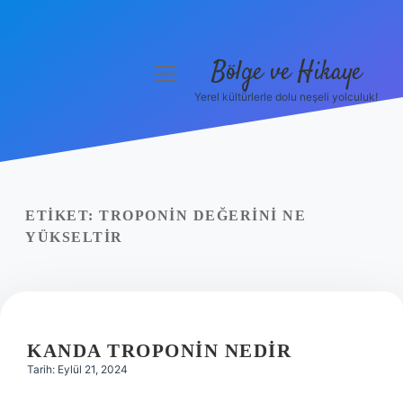
Bölge ve Hikaye
menüyü
aç
Yerel kültürlerle dolu neşeli yolculuk!
Anasayfa
Gizlilik Politikası
Yasal Uyarı
ETIKET:
TROPONIN DEĞERINI NE
YÜKSELTIR
Hakkımızda
KANDA TROPONIN NEDIR
Tarih: Eylül 21, 2024