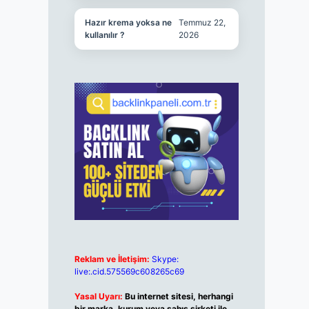
Hazır krema yoksa ne
Temmuz 22,
kullanılır ?
2026
Reklam ve İletişim:
Skype:
live:.cid.575569c608265c69
Yasal Uyarı:
Bu internet sitesi, herhangi
bir marka, kurum veya şahıs şirketi ile