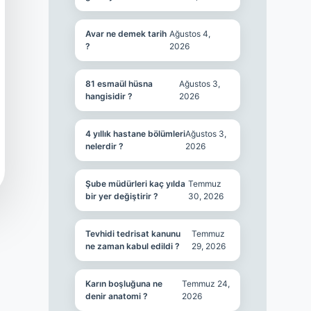
Avar ne demek tarih
Ağustos 4,
?
2026
81 esmaül hüsna
Ağustos 3,
hangisidir ?
2026
4 yıllık hastane bölümleri
Ağustos 3,
nelerdir ?
2026
Şube müdürleri kaç yılda
Temmuz
bir yer değiştirir ?
30, 2026
Tevhidi tedrisat kanunu
Temmuz
ne zaman kabul edildi ?
29, 2026
Karın boşluğuna ne
Temmuz 24,
denir anatomi ?
2026