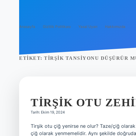
Anasayfa
Gizlilik Politikası
Yasal Uyarı
Hakkımızda
ETIKET:
TIRŞIK TANSIYONU DÜŞÜRÜR M
TIRŞIK OTU ZEHI
Tarih: Ekim 19, 2024
Tirşik otu çiğ yenirse ne olur? Taze/çiğ olara
çiğ olarak yenmemelidir. Aynı şekilde doğruda