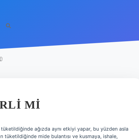
Ü
RLI MI
k tüketildiğinde ağızda aynı etkiyi yapar, bu yüzden asla
n tüketildiğinde mide bulantısı ve kusmaya, ishale,