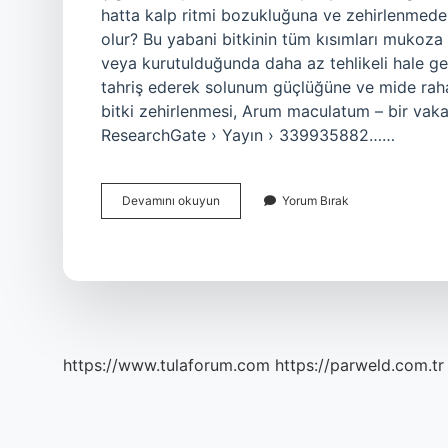
hatta kalp ritmi bozukluğuna ve zehirlenmeden 
olur? Bu yabani bitkinin tüm kısımları mukoza z
veya kurutulduğunda daha az tehlikeli hale gelir.
tahriş ederek solunum güçlüğüne ve mide raha
bitki zehirlenmesi, Arum maculatum – bir va
ResearchGate › Yayın › 339935882……
Tirşik
Devamını okuyun
Yorum Bırak
Otu
Zehirli
Mi
https://www.tulaforum.com
https://parweld.com.tr