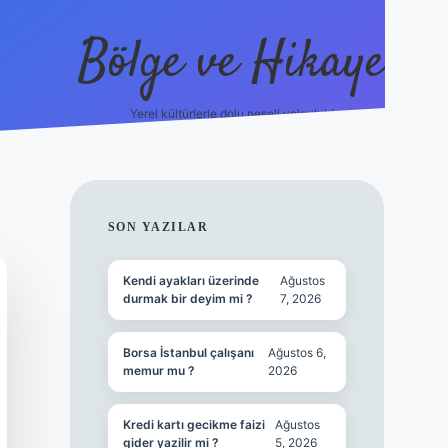
Bölge ve Hikaye
Yerel kültürlerle dolu neşeli yolculuk!
grand opera b
SIDEBAR
SON YAZILAR
Kendi ayakları üzerinde
Ağustos
durmak bir deyim mi ?
7, 2026
Borsa İstanbul çalışanı
Ağustos 6,
memur mu ?
2026
Kredi kartı gecikme faizi
Ağustos
gider yazilir mi ?
5, 2026