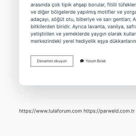
arasında çok tipik ahşap borular, fitilli tüfek
ve diğer bölgelerde yapılmış motifler ve yorga
adaçayı, söğüt otu, biberiye ve sarı gentian; A
bitkilerden biridir. Ayrıca lavanta, vanilya, sa
yetiştirilen ve yemeklerde yaygın olarak kullanı
merkezindeki yerel hediyelik eşya dükkanlar
Arnavutluk
Devamını okuyun
Yorum Bırak
Tan
Hediye
Ne
Alınır
https://www.tulaforum.com
https://parweld.com.tr