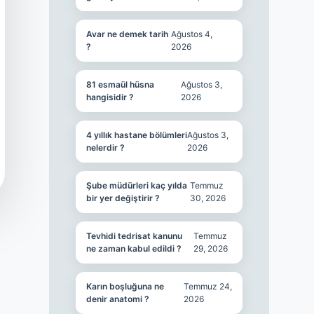
Avar ne demek tarih
Ağustos 4,
?
2026
81 esmaül hüsna
Ağustos 3,
hangisidir ?
2026
4 yıllık hastane bölümleri
Ağustos 3,
nelerdir ?
2026
Şube müdürleri kaç yılda
Temmuz
bir yer değiştirir ?
30, 2026
Tevhidi tedrisat kanunu
Temmuz
ne zaman kabul edildi ?
29, 2026
Karın boşluğuna ne
Temmuz 24,
denir anatomi ?
2026