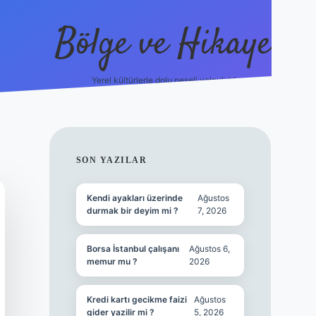
Bölge ve Hikaye
Yerel kültürlerle dolu neşeli yolculuk!
grand opera
SIDEBAR
SON YAZILAR
Kendi ayakları üzerinde
Ağustos
durmak bir deyim mi ?
7, 2026
Borsa İstanbul çalışanı
Ağustos 6,
memur mu ?
2026
Kredi kartı gecikme faizi
Ağustos
gider yazilir mi ?
5, 2026