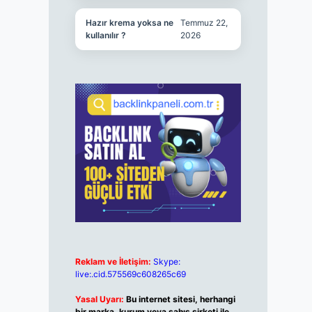
Hazır krema yoksa ne
Temmuz 22,
kullanılır ?
2026
Reklam ve İletişim:
Skype:
live:.cid.575569c608265c69
Yasal Uyarı:
Bu internet sitesi, herhangi
bir marka, kurum veya şahıs şirketi ile