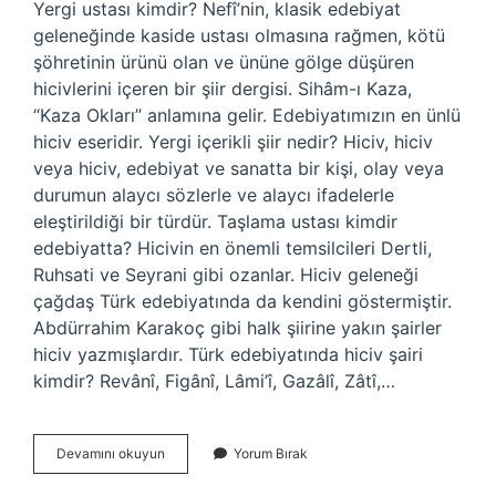
Yergi ustası kimdir? Nefî’nin, klasik edebiyat
geleneğinde kaside ustası olmasına rağmen, kötü
şöhretinin ürünü olan ve ününe gölge düşüren
hicivlerini içeren bir şiir dergisi. Sihâm-ı Kaza,
“Kaza Okları” anlamına gelir. Edebiyatımızın en ünlü
hiciv eseridir. Yergi içerikli şiir nedir? Hiciv, hiciv
veya hiciv, edebiyat ve sanatta bir kişi, olay veya
durumun alaycı sözlerle ve alaycı ifadelerle
eleştirildiği bir türdür. Taşlama ustası kimdir
edebiyatta? Hicivin en önemli temsilcileri Dertli,
Ruhsati ve Seyrani gibi ozanlar. Hiciv geleneği
çağdaş Türk edebiyatında da kendini göstermiştir.
Abdürrahim Karakoç gibi halk şiirine yakın şairler
hiciv yazmışlardır. Türk edebiyatında hiciv şairi
kimdir? Revânî, Figânî, Lâmi’î, Gazâlî, Zâtî,…
Yergi
Devamını okuyun
Yorum Bırak
Kimin
Eseri