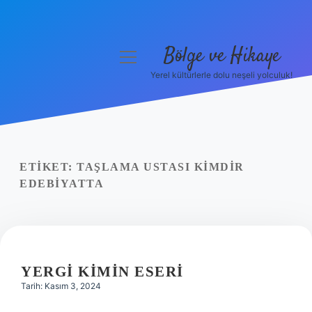
Bölge ve Hikaye
menüyü
aç
Yerel kültürlerle dolu neşeli yolculuk!
Anasayfa
Gizlilik Politikası
Yasal Uyarı
ETIKET:
TAŞLAMA USTASI KIMDIR
EDEBIYATTA
Hakkımızda
YERGI KIMIN ESERI
Tarih: Kasım 3, 2024