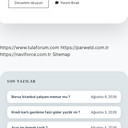
Bu
Devamını okuyun
Yorum Bırak
Sene
Lig
Ikincisi
Nereye
Gidiyor
https://www.tulaforum.com
https://parweld.com.tr
https://naviforce.com.tr
Sitemap
SIDEBAR
SON YAZILAR
Borsa İstanbul çalışanı memur mu ?
Ağustos 6, 2026
Kredi kartı gecikme faizi gider yazilir mi ?
Ağustos 5, 2026
Avar ne demek tarih ?
Ağustos 4, 2026