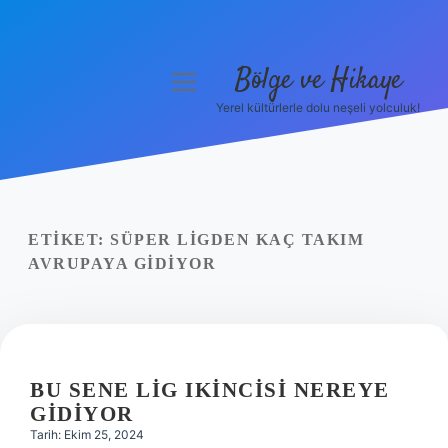
Bölge ve Hikaye
menüyü
aç
Yerel kültürlerle dolu neşeli yolculuk!
Anasayfa
Gizlilik Politikası
Yasal Uyarı
ETIKET:
SÜPER LIGDEN KAÇ TAKIM
AVRUPAYA GIDIYOR
Hakkımızda
BU SENE LIG IKINCISI NEREYE
GIDIYOR
Tarih: Ekim 25, 2024