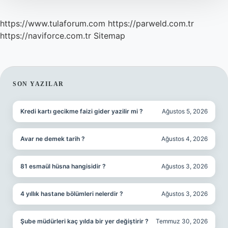
https://www.tulaforum.com
https://parweld.com.tr
https://naviforce.com.tr
Sitemap
SIDEBAR
SON YAZILAR
Kredi kartı gecikme faizi gider yazilir mi ?
Ağustos 5, 2026
Avar ne demek tarih ?
Ağustos 4, 2026
81 esmaül hüsna hangisidir ?
Ağustos 3, 2026
4 yıllık hastane bölümleri nelerdir ?
Ağustos 3, 2026
Şube müdürleri kaç yılda bir yer değiştirir ?
Temmuz 30, 2026