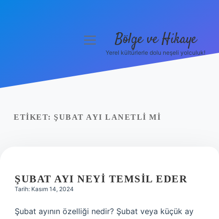
Bölge ve Hikaye
menüyü
aç
Yerel kültürlerle dolu neşeli yolculuk!
Anasayfa
Gizlilik Politikası
Yasal Uyarı
ETIKET:
ŞUBAT AYI LANETLI MI
Hakkımızda
ŞUBAT AYI NEYI TEMSIL EDER
Tarih: Kasım 14, 2024
Şubat ayının özelliği nedir? Şubat veya küçük ay