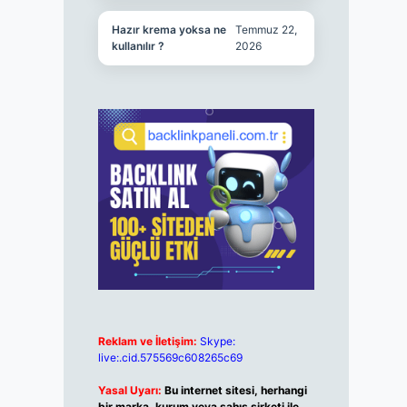
Hazır krema yoksa ne
Temmuz 22,
kullanılır ?
2026
Reklam ve İletişim:
Skype:
live:.cid.575569c608265c69
Yasal Uyarı:
Bu internet sitesi, herhangi
bir marka, kurum veya şahıs şirketi ile