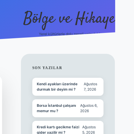
Bölge ve Hikaye
Yerel kültürlerle dolu neşeli yolculuk!
grand opera
SIDEBAR
SON YAZILAR
Kendi ayakları üzerinde
Ağustos
durmak bir deyim mi ?
7, 2026
Borsa İstanbul çalışanı
Ağustos 6,
memur mu ?
2026
Kredi kartı gecikme faizi
Ağustos
gider yazilir mi ?
5, 2026