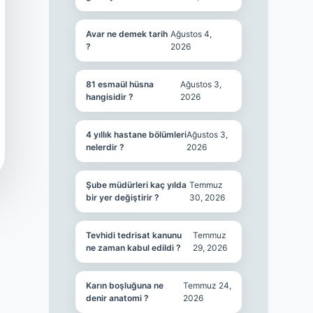
Avar ne demek tarih
Ağustos 4,
?
2026
81 esmaül hüsna
Ağustos 3,
hangisidir ?
2026
4 yıllık hastane bölümleri
Ağustos 3,
nelerdir ?
2026
Şube müdürleri kaç yılda
Temmuz
bir yer değiştirir ?
30, 2026
Tevhidi tedrisat kanunu
Temmuz
ne zaman kabul edildi ?
29, 2026
Karın boşluğuna ne
Temmuz 24,
denir anatomi ?
2026