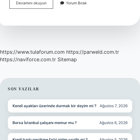
Dendrite
Devamını okuyun
Yorum Bırak
Ne
Demek
https://www.tulaforum.com
https://parweld.com.tr
https://naviforce.com.tr
Sitemap
SIDEBAR
SON YAZILAR
Kendi ayakları üzerinde durmak bir deyim mi ?
Ağustos 7, 2026
Borsa İstanbul çalışanı memur mu ?
Ağustos 6, 2026
Kredi kartı gecikme faizi gider yazilir mi ?
Ağustos 5, 2026