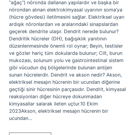
“ağaç”) nöronda dallanan yapılardır ve başka bir
nörondan alınan elektrokimyasal uyarının soma’ya
(hücre gövdesi) iletilmesini sağlar. Elektriksel uyarı
ardışık nöronlardan ve aralarındaki sinapslardan
geçerek dendrite ulaşır. Dendrit nerede bulunur?
Dendritik hücreler (DH), bağışıklık yanıtının
düzenlenmesinde önemli rol oynar; Beyin, testisler
ve gözler hariç tüm dokularda bulunur; Cilt, burun
mukozası, solunum yolu ve gastrointestinal sistem
gibi vücudun dış bölgelerinde bulunan antijen
sunan hücrelerdir. Dendrit ve akson nedir? Akson,
elektriksel mesajın hücrenin bir ucundan diğerine
geçtiği sinir hücresinin parçasıdır. Dendrit, kimyasal
reaksiyonları diğer hücreye dokunmadan
kimyasallar salarak ileten uçtur.10 Ekim
2023Akson, elektriksel mesajın hücrenin bir
ucundan…