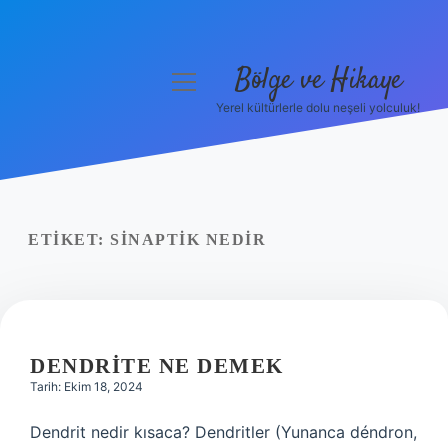
Bölge ve Hikaye
menüyü
aç
Yerel kültürlerle dolu neşeli yolculuk!
Anasayfa
Gizlilik Politikası
Yasal Uyarı
ETIKET:
SINAPTIK NEDIR
Hakkımızda
DENDRITE NE DEMEK
Tarih: Ekim 18, 2024
Dendrit nedir kısaca? Dendritler (Yunanca déndron,