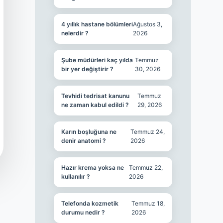
4 yıllık hastane bölümleri
Ağustos 3,
nelerdir ?
2026
Şube müdürleri kaç yılda
Temmuz
bir yer değiştirir ?
30, 2026
Tevhidi tedrisat kanunu
Temmuz
ne zaman kabul edildi ?
29, 2026
Karın boşluğuna ne
Temmuz 24,
denir anatomi ?
2026
Hazır krema yoksa ne
Temmuz 22,
kullanılır ?
2026
Telefonda kozmetik
Temmuz 18,
durumu nedir ?
2026