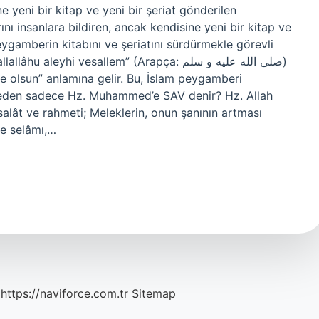
 yeni bir kitap ve yeni bir şeriat gönderilen
nı insanlara bildiren, ancak kendisine yeni bir kitap ve
gamberin kitabını ve şeriatını sürdürmekle görevli
yhi vesallem” (Arapça: صلى الله عليه و سلم)
ne olsun” anlamına gelir. Bu, İslam peygamberi
Neden sadece Hz. Muhammed’e SAV denir? Hz. Allah
salât ve rahmeti; Meleklerin, onun şanının artması
ve selâmı,…
https://naviforce.com.tr
Sitemap