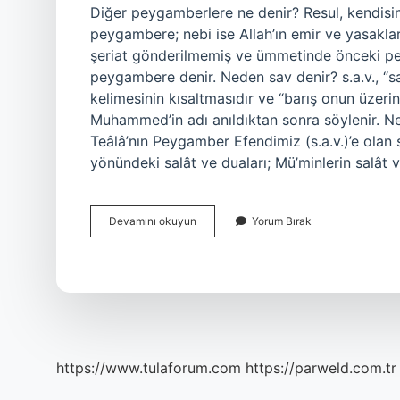
Diğer peygamberlere ne denir? Resul, kendisine
peygambere; nebi ise Allah’ın emir ve yasakları
şeriat gönderilmemiş ve ümmetinde önceki pey
peygambere denir. Neden sav denir? s.a.v., “sallallâhu ale
kelimesinin kısaltmasıdır ve “barış onun üzeri
Muhammed’in adı anıldıktan sonra söylenir. 
Teâlâ’nın Peygamber Efendimiz (s.a.v.)’e olan 
yönündeki salât ve duaları; Mü’minlerin salât 
Sav
Devamını okuyun
Yorum Bırak
Diğer
Peygamberlere
Denir
Mi
https://www.tulaforum.com
https://parweld.com.tr