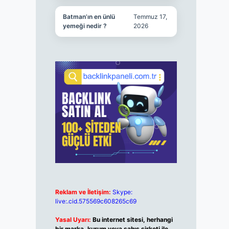
Batman’ın en ünlü
Temmuz 17,
yemeği nedir ?
2026
Reklam ve İletişim:
Skype:
live:.cid.575569c608265c69
Yasal Uyarı:
Bu internet sitesi, herhangi
bir marka, kurum veya şahıs şirketi ile