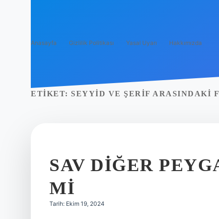
Anasayfa
Gizlilik Politikası
Yasal Uyarı
Hakkımızda
ETIKET:
SEYYID VE ŞERIF ARASINDAKI 
SAV DIĞER PEY
MI
Tarih: Ekim 19, 2024