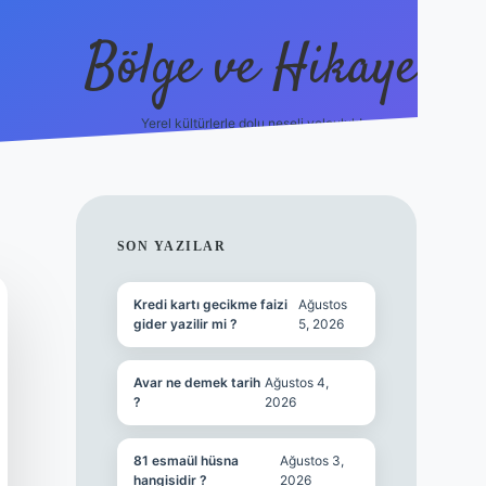
Bölge ve Hikaye
Yerel kültürlerle dolu neşeli yolculuk!
grand opera 
SIDEBAR
SON YAZILAR
Kredi kartı gecikme faizi
Ağustos
gider yazilir mi ?
5, 2026
Avar ne demek tarih
Ağustos 4,
?
2026
81 esmaül hüsna
Ağustos 3,
hangisidir ?
2026